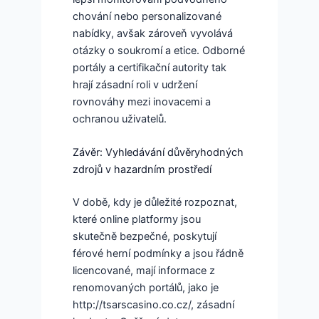
chování nebo personalizované
nabídky, avšak zároveň vyvolává
otázky o soukromí a etice. Odborné
portály a certifikační autority tak
hrají zásadní roli v udržení
rovnováhy mezi inovacemi a
ochranou uživatelů.
Závěr: Vyhledávání důvěryhodných
zdrojů v hazardním prostředí
V době, kdy je důležité rozpoznat,
které online platformy jsou
skutečně bezpečné, poskytují
férové herní podmínky a jsou řádně
licencované, mají informace z
renomovaných portálů, jako je
http://tsarscasino.co.cz/, zásadní