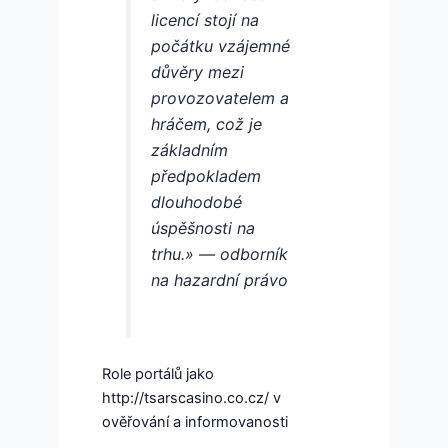
licencí stojí na
počátku vzájemné
důvěry mezi
provozovatelem a
hráčem, což je
základním
předpokladem
dlouhodobé
úspěšnosti na
trhu.» — odborník
na hazardní právo
Role portálů jako
http://tsarscasino.co.cz/ v
ověřování a informovanosti