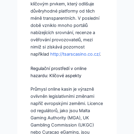
klíčovým prvkem, který odlišuje
důvěryhodné platformy od těch
méně transparentních. V poslední
době vzniklo mnoho portálů
nabízejících srovnání, recenze a
ověřování provozovatelů, mezi
nimiž si získává pozornost
například
http://tsarscasino.co.cz/
.
Regulační prostředí v online
hazardu: Klíčové aspekty
Průmysl online kasin je výrazně
ovlivněn legislativními změnami
napříč evropskými zeměmi. Licence
od regulátorů, jako jsou Malta
Gaming Authority (MGA), UK
Gambling Commission (UKGC)
nebo Curacao eGaming, jsou