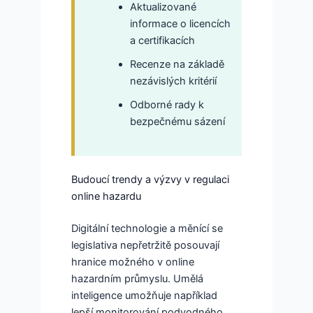
Aktualizované
informace o licencích
a certifikacích
Recenze na základě
nezávislých kritérií
Odborné rady k
bezpečnému sázení
Budoucí trendy a výzvy v regulaci
online hazardu
Digitální technologie a měnící se
legislativa nepřetržitě posouvají
hranice možného v online
hazardním průmyslu. Umělá
inteligence umožňuje například
lepší monitorování podvodného