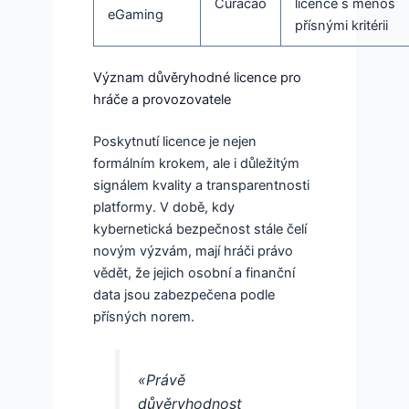
Curacao
licence s menos
eGaming
přísnými kritérii
Význam důvěryhodné licence pro
hráče a provozovatele
Poskytnutí licence je nejen
formálním krokem, ale i důležitým
signálem kvality a transparentnosti
platformy. V době, kdy
kybernetická bezpečnost stále čelí
novým výzvám, mají hráči právo
vědět, že jejich osobní a finanční
data jsou zabezpečena podle
přísných norem.
«Právě
důvěryhodnost