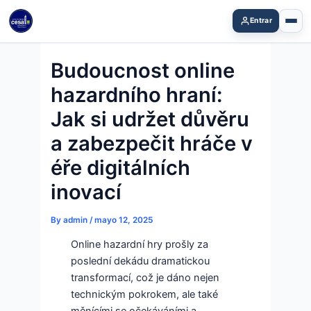
Skip
Entrar
to
content
Budoucnost online
hazardního hraní:
Jak si udržet důvěru
a zabezpečit hráče v
éře digitálních
inovací
By
admin
/
mayo 12, 2025
Online hazardní hry prošly za
poslední dekádu dramatickou
transformací, což je dáno nejen
technickým pokrokem, ale také