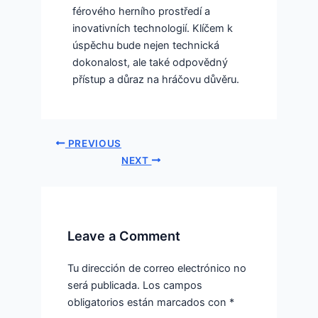
férového herního prostředí a
inovativních technologií. Klíčem k
úspěchu bude nejen technická
dokonalost, ale také odpovědný
přístup a důraz na hráčovu důvěru.
PREVIOUS
NEXT
Leave a Comment
Tu dirección de correo electrónico no
será publicada.
Los campos
obligatorios están marcados con
*