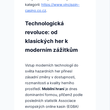
kategorii:
https://www.vincispin-
casino.co.cz
.
Technologická
revoluce: od
klasických her k
moderním zážitkům
Vstup moderních technologií do
světa hazardních her přinesl
zásadní změny v dostupnosti,
rozmanitosti a kvality herního
prostředí.
Mobilní hraní
je dnes
dominantní formou, přičemž podle
posledních statistik Associace
evropských online kasin (EGBA)