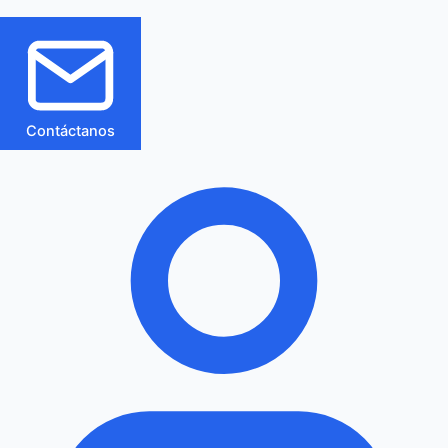
Contáctanos