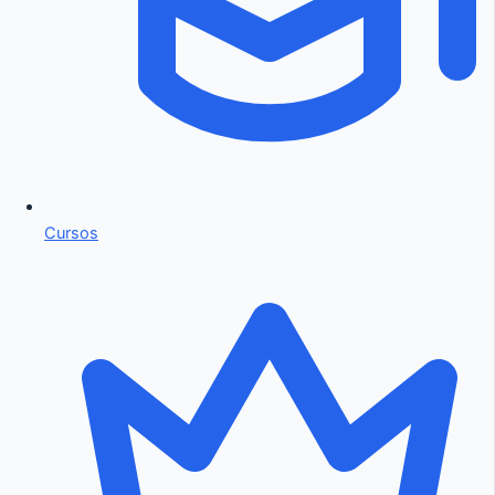
Cursos