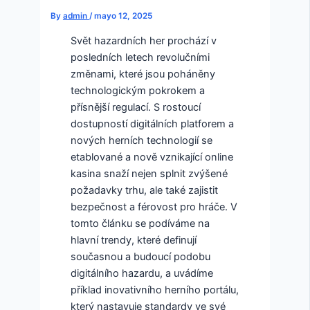
By
admin
/
mayo 12, 2025
Svět hazardních her prochází v
posledních letech revolučními
změnami, které jsou poháněny
technologickým pokrokem a
přísnější regulací. S rostoucí
dostupností digitálních platforem a
nových herních technologií se
etablované a nově vznikající online
kasina snaží nejen splnit zvýšené
požadavky trhu, ale také zajistit
bezpečnost a férovost pro hráče. V
tomto článku se podíváme na
hlavní trendy, které definují
současnou a budoucí podobu
digitálního hazardu, a uvádíme
příklad inovativního herního portálu,
který nastavuje standardy ve své