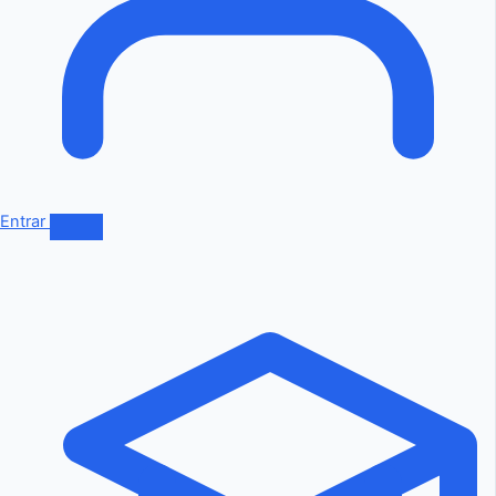
Entrar