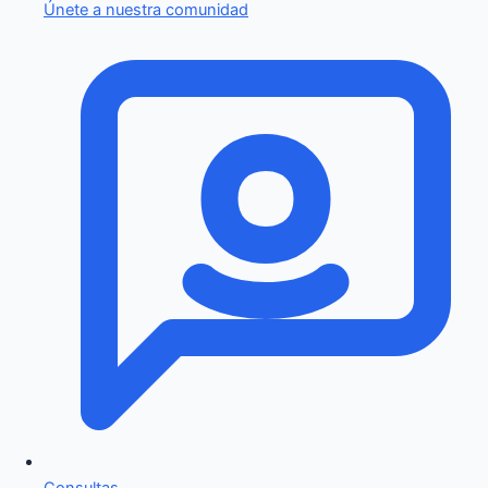
Únete a nuestra comunidad
Consultas