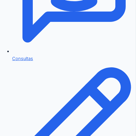
Consultas