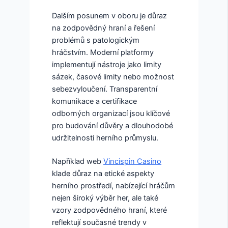
Dalším posunem v oboru je důraz
na zodpovědný hraní a řešení
problémů s patologickým
hráčstvím. Moderní platformy
implementují nástroje jako limity
sázek, časové limity nebo možnost
sebezvyloučení. Transparentní
komunikace a certifikace
odborných organizací jsou klíčové
pro budování důvěry a dlouhodobé
udržitelnosti herního průmyslu.
Například web
Vincispin Casino
klade důraz na etické aspekty
herního prostředí, nabízející hráčům
nejen široký výběr her, ale také
vzory zodpovědného hraní, které
reflektují současné trendy v