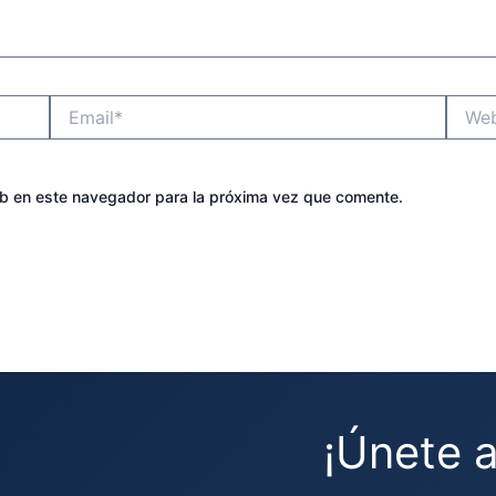
Email*
Websit
eb en este navegador para la próxima vez que comente.
¡Únete 