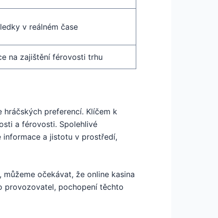
sledky v reálném čase
 na zajištění férovosti trhu
 hráčských preferencí. Klíčem k
ti a férovosti. Spolehlivé
 informace a jistotu v prostředí,
m, můžeme očekávat, že online kasina
ebo provozovatel, pochopení těchto