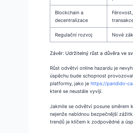
Blockchain a
Férovost,
decentralizace
transakc
Regulační rozvoj
Nové zák
Závěr: Udržitelný růst a důvěra ve sv
Růst odvětví online hazardu je nevy
úspěchu bude schopnost provozovatelů
platformy, jako je
https://pandido-ca
které se neustále vyvíjí.
Jakmile se odvětví posune směrem k 
nejenže nabídnou bezpečnější zážitky
trendů je klíčem k zodpovědné a úsp