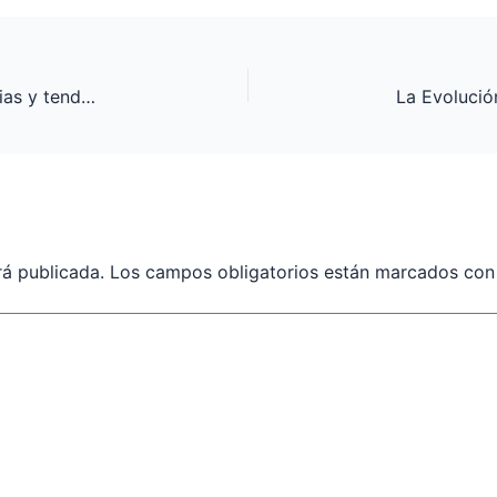
La transformación del juego en línea: Estrategias y tendencias en la era digital
rá publicada.
Los campos obligatorios están marcados co