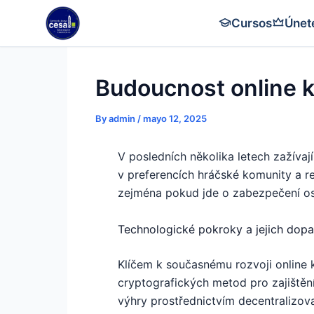
Skip
Cursos
Únet
to
content
Budoucnost online k
By
admin
/
mayo 12, 2025
V posledních několika letech zažívaj
v preferencích hráčské komunity a reg
zejména pokud jde o zabezpečení osob
Technologické pokroky a jejich dopa
Klíčem k současnému rozvoji online k
cryptografických metod
pro zajištěn
výhry prostřednictvím decentralizov