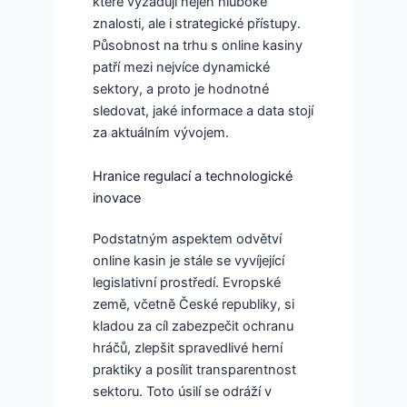
které vyžadují nejen hluboké
znalosti, ale i strategické přístupy.
Působnost na trhu s online kasiny
patří mezi nejvíce dynamické
sektory, a proto je hodnotné
sledovat, jaké informace a data stojí
za aktuálním vývojem.
Hranice regulací a technologické
inovace
Podstatným aspektem odvětví
online kasin je stále se vyvíjející
legislativní prostředí. Evropské
země, včetně České republiky, si
kladou za cíl zabezpečit ochranu
hráčů, zlepšit spravedlivé herní
praktiky a posílit transparentnost
sektoru. Toto úsilí se odráží v