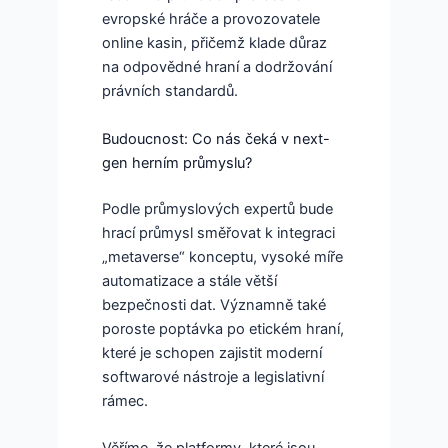
evropské hráče a provozovatele
online kasin, přičemž klade důraz
na odpovědné hraní a dodržování
právních standardů.
Budoucnost: Co nás čeká v next-
gen herním průmyslu?
Podle průmyslových expertů bude
hrací průmysl směřovat k integraci
„metaverse“ konceptu, vysoké míře
automatizace a stále větší
bezpečnosti dat. Významně také
poroste poptávka po etickém hraní,
které je schopen zajistit moderní
softwarové nástroje a legislativní
rámec.