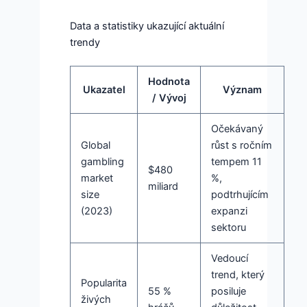
Data a statistiky ukazující aktuální
trendy
Hodnota
Ukazatel
Význam
/ Vývoj
Očekávaný
Global
růst s ročním
gambling
tempem 11
$480
market
%,
miliard
size
podtrhujícím
(2023)
expanzi
sektoru
Vedoucí
trend, který
Popularita
55 %
posiluje
živých