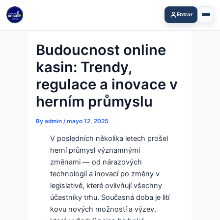
Skip
Entrar
to
content
Budoucnost online
kasin: Trendy,
regulace a inovace v
herním průmyslu
By
admin
/
mayo 12, 2025
V posledních několika letech prošel
herní průmysl významnými
změnami — od nárazových
technologií a inovací po změny v
legislativě, které ovlivňují všechny
účastníky trhu. Současná doba je lití
kovu nových možností a výzev,