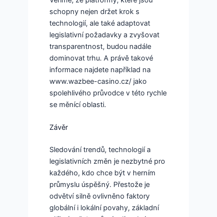
Věříme, že platformy, které jsou
schopny nejen držet krok s
technologií, ale také adaptovat
legislativní požadavky a zvyšovat
transparentnost, budou nadále
dominovat trhu. A právě takové
informace najdete například na
www.wazbee-casino.cz/ jako
spolehlivého průvodce v této rychle
se měnící oblasti.
Závěr
Sledování trendů, technologií a
legislativních změn je nezbytné pro
každého, kdo chce být v herním
průmyslu úspěšný. Přestože je
odvětví silně ovlivněno faktory
globální i lokální povahy, základní