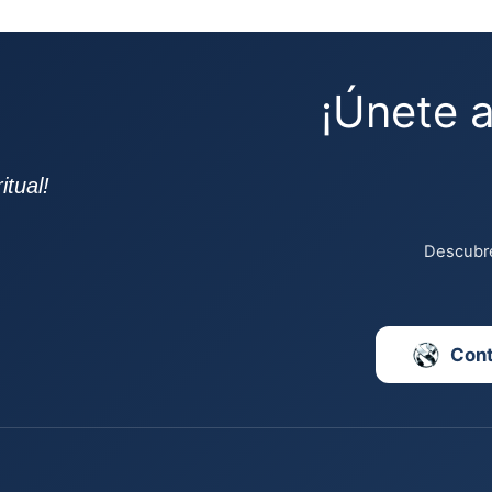
¡Únete 
tual!
Descubre
Con