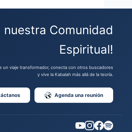
a nuestra Comunidad
Espiritual!
 un viaje transformador, conecta con otros buscadores
y vive la Kabalah más allá de la teoría.
táctanos
Agenda una reunión