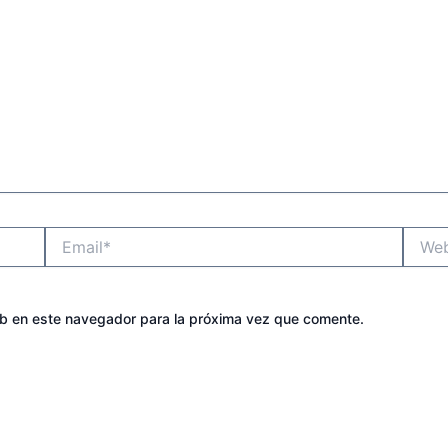
Email*
Websit
eb en este navegador para la próxima vez que comente.