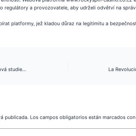
pro regulátory a provozovatele, aby udrželi odvětví na správ
ybírat platformy, jež kladou důraz na legitimitu a bezpečno
Jak hodnotit spolehlivost online kasin: případová studie Rockstar Casino
rá publicada.
Los campos obligatorios están marcados co