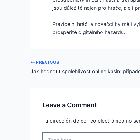
jsou důležité nejen pro hráče, ale i 
Pravidelní hráči a nováčci by měli v
prosperitě digitálního hazardu.
PREVIOUS
Leave a Comment
Tu dirección de correo electrónico no se
Type