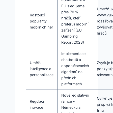
Podle statistik
EU sledujeme
Umožňuje
přes 70 %
Rostoucí
www.vulk
hráčů, kteří
popularity
rozšiřova
preferují mobilní
mobilních her
zvyšovat
zařízení (EU
hráčů
Gambling
Report 2023)
Implementace
chatbottů a
Umělá
Zvyšuje 
doporučovacích
inteligence a
poskytuj
algoritmů na
personalizace
relevantn
předních
platformách
Nové legislativní
Ovlivňuje
Regulační
rámce v
přispívá 
inovace
Německu a
trhu