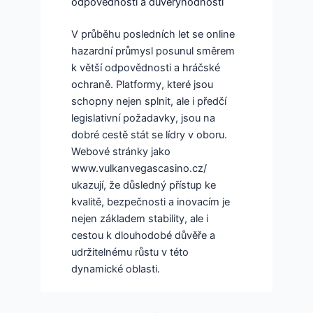
odpovědnosti a důvěryhodnosti
V průběhu posledních let se online
hazardní průmysl posunul směrem
k větší odpovědnosti a hráčské
ochraně. Platformy, které jsou
schopny nejen splnit, ale i předčí
legislativní požadavky, jsou na
dobré cestě stát se lídry v oboru.
Webové stránky jako
www.vulkanvegascasino.cz/
ukazují, že důsledný přístup ke
kvalitě, bezpečnosti a inovacím je
nejen základem stability, ale i
cestou k dlouhodobé důvěře a
udržitelnému růstu v této
dynamické oblasti.