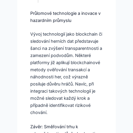
Průlomové technologie a inovace v
hazardním průmyslu
Vývoj technologií jako blockchain či
sledování herních dat představuje
šanci na zvýšení transparentnosti a
zamezení podvodům. Některé
platformy již aplikují blockchainové
metody ověřování transakcí a
náhodnosti her, což výrazně
posiluje důvěru hráčů. Navíc, při
integraci takových technologií je
možné sledovat každý krok a
případně identifikovat rizikové
chování.
Závěr: Směřování trhu k