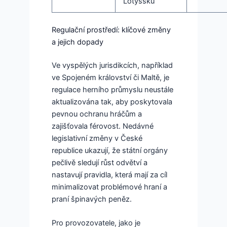
Lotyšsku
Regulační prostředí: klíčové změny
a jejich dopady
Ve vyspělých jurisdikcích, například
ve Spojeném království či Maltě, je
regulace herního průmyslu neustále
aktualizována tak, aby poskytovala
pevnou ochranu hráčům a
zajišťovala férovost. Nedávné
legislativní změny v České
republice ukazují, že státní orgány
pečlivě sledují růst odvětví a
nastavují pravidla, která mají za cíl
minimalizovat problémové hraní a
praní špinavých peněz.
Pro provozovatele, jako je