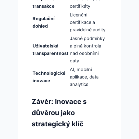
transakce
certifikáty
Licenční
Regulační
certifikace a
dohled
pravidelné audity
Jasné podmínky
Uživatelská
a plná kontrola
transparentnost
nad osobními
daty
AI, mobilní
Technologické
aplikace, data
inovace
analytics
Závěr: Inovace s
důvěrou jako
strategický klíč