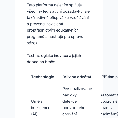
Tato platforma nejenže splňuje
všechny legislativní požadavky, ale
také aktivně přispívá ke vzdělávání
a prevenci závislostí
prostřednictvím edukativních
programů a nástrojů pro správu
sázek.
Technologické inovace a jejich
dopad na hráče
Technologie
Vliv na odvětví
Příklad p
Personalizované
nabídky,
Automati
Umělá
detekce
upozorně
inteligence
podvodného
hraní v
(AI)
chování,
nadměrn