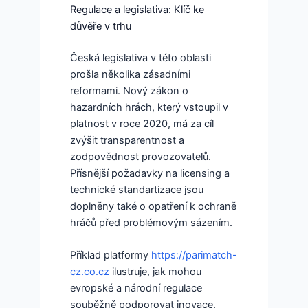
Regulace a legislativa: Klíč ke
důvěře v trhu
Česká legislativa v této oblasti
prošla několika zásadními
reformami. Nový zákon o
hazardních hrách, který vstoupil v
platnost v roce 2020, má za cíl
zvýšit transparentnost a
zodpovědnost provozovatelů.
Přísnější požadavky na licensing a
technické standartizace jsou
doplněny také o opatření k ochraně
hráčů před problémovým sázením.
Příklad platformy
https://parimatch-
cz.co.cz
ilustruje, jak mohou
evropské a národní regulace
souběžně podporovat inovace.