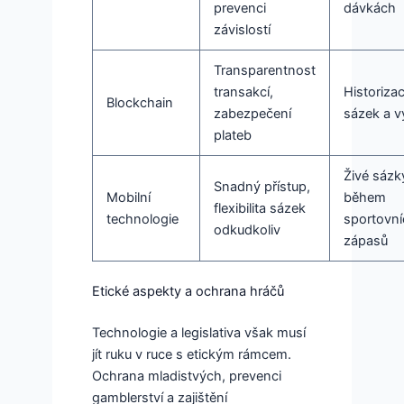
prevenci
dávkách
závislostí
Transparentnost
transakcí,
Historiza
Blockchain
zabezpečení
sázek a v
plateb
Živé sázk
Snadný přístup,
Mobilní
během
flexibilita sázek
technologie
sportovní
odkudkoliv
zápasů
Etické aspekty a ochrana hráčů
Technologie a legislativa však musí
jít ruku v ruce s etickým rámcem.
Ochrana mladistvých, prevenci
gamblerství a zajištění