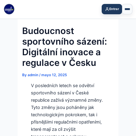
Skip
Entrar
to
content
Budoucnost
sportovního sázení:
Digitální inovace a
regulace v Česku
By
admin
/
mayo 12, 2025
V posledních letech se odvětví
sportovního sázení v České
republice zažívá významné změny.
Tyto změny jsou poháněny jak
technologickým pokrokem, tak i
přísnějšími regulačními opatřeními,
které mají za cíl zvýšit