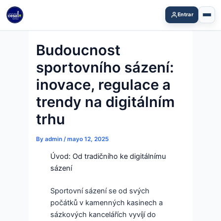
Skip
Entrar
to
content
Budoucnost
sportovního sázení:
inovace, regulace a
trendy na digitálním
trhu
By
admin
/
mayo 12, 2025
Úvod: Od tradičního ke digitálnímu
sázení
Sportovní sázení se od svých
počátků v kamenných kasinech a
sázkových kancelářích vyvíjí do