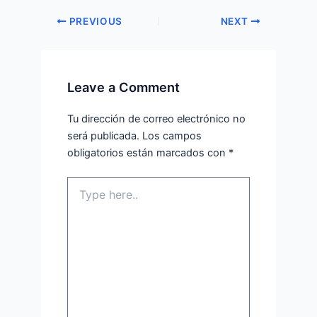
PREVIOUS
NEXT
Leave a Comment
Tu dirección de correo electrónico no
será publicada.
Los campos
obligatorios están marcados con
*
Type
here..