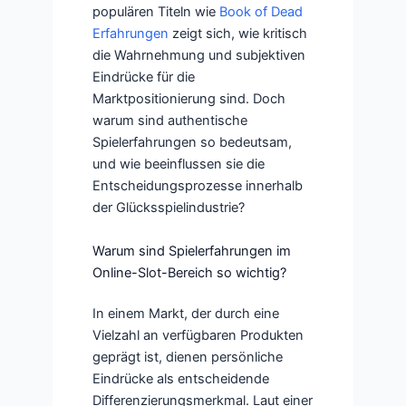
populären Titeln wie
Book of Dead
Erfahrungen
zeigt sich, wie kritisch
die Wahrnehmung und subjektiven
Eindrücke für die
Marktpositionierung sind. Doch
warum sind authentische
Spielerfahrungen so bedeutsam,
und wie beeinflussen sie die
Entscheidungsprozesse innerhalb
der Glücksspielindustrie?
Warum sind Spielerfahrungen im
Online-Slot-Bereich so wichtig?
In einem Markt, der durch eine
Vielzahl an verfügbaren Produkten
geprägt ist, dienen persönliche
Eindrücke als entscheidende
Differenzierungsmerkmal. Laut einer