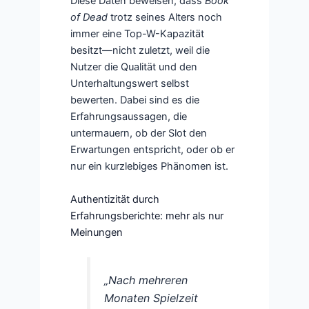
Diese Daten beweisen, dass
Book
of Dead
trotz seines Alters noch
immer eine Top-W-Kapazität
besitzt—nicht zuletzt, weil die
Nutzer die Qualität und den
Unterhaltungswert selbst
bewerten. Dabei sind es die
Erfahrungsaussagen, die
untermauern, ob der Slot den
Erwartungen entspricht, oder ob er
nur ein kurzlebiges Phänomen ist.
Authentizität durch
Erfahrungsberichte: mehr als nur
Meinungen
„Nach mehreren
Monaten Spielzeit