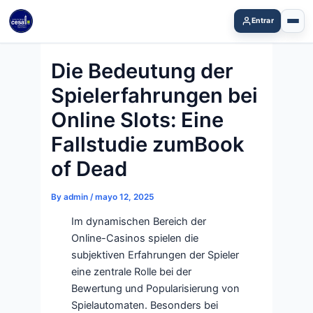
Skip
Entrar
to
content
Die Bedeutung der
Spielerfahrungen bei
Online Slots: Eine
Fallstudie zumBook
of Dead
By
admin
/
mayo 12, 2025
Im dynamischen Bereich der
Online-Casinos spielen die
subjektiven Erfahrungen der Spieler
eine zentrale Rolle bei der
Bewertung und Popularisierung von
Spielautomaten. Besonders bei