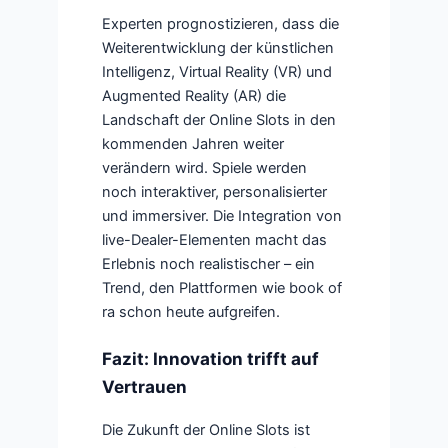
Experten prognostizieren, dass die
Weiterentwicklung der künstlichen
Intelligenz, Virtual Reality (VR) und
Augmented Reality (AR) die
Landschaft der Online Slots in den
kommenden Jahren weiter
verändern wird. Spiele werden
noch interaktiver, personalisierter
und immersiver. Die Integration von
live-Dealer-Elementen macht das
Erlebnis noch realistischer – ein
Trend, den Plattformen wie book of
ra schon heute aufgreifen.
Fazit: Innovation trifft auf
Vertrauen
Die Zukunft der Online Slots ist