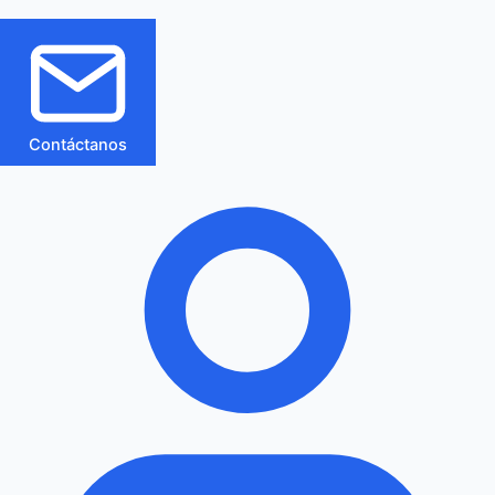
Contáctanos