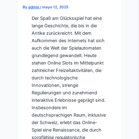
By
admin
/
mayo 12, 2025
Der Spaß am Glücksspiel hat eine
lange Geschichte, die bis in die
Antike zurückreicht. Mit dem
Aufkommen des Internets hat sich
auch die Welt der Spielautomaten
grundlegend gewandelt. Heute
stehen Online Slots im Mittelpunkt
zahlreicher Freizeitaktivitäten, die
durch technologische
Innovationen, strenge
Regulierungen und zunehmend
interaktive Erlebnisse geprägt sind.
Insbesondere im
deutschsprachigen Raum, inklusive
der Schweiz, erlebt das Online-
Spiel eine Renaissance, die durch
sorgfältige regulatorische