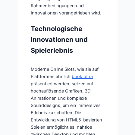
Rahmenbedingungen und
Innovationen vorangetrieben wird.
Technologische
Innovationen und
Spielerlebnis
Moderne Online Slots, wie sie auf
Plattformen ähnlich
book of ra
präsentiert werden, setzen auf
hochauflösende Grafiken, 3D-
Animationen und komplexe
Sounddesigns, um ein immersives
Erlebnis zu schaffen. Die
Entwicklung von HTML5-basierten
Spielen ermöglicht es, nahtlos
zwischen Desktop und mobilen