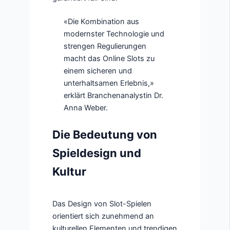
«Die Kombination aus
modernster Technologie und
strengen Regulierungen
macht das Online Slots zu
einem sicheren und
unterhaltsamen Erlebnis,»
erklärt Branchenanalystin Dr.
Anna Weber.
Die Bedeutung von
Spieldesign und
Kultur
Das Design von Slot-Spielen
orientiert sich zunehmend an
kulturellen Elementen und trendigen