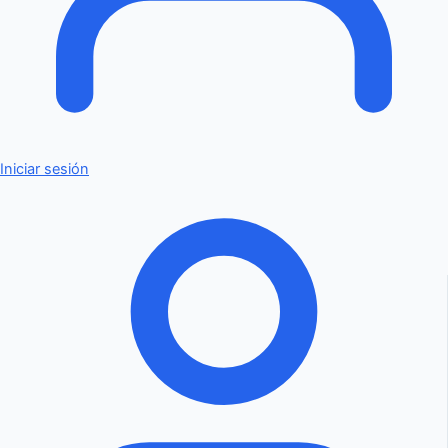
Iniciar sesión