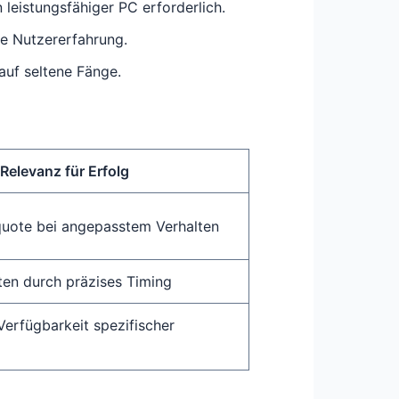
leistungsfähiger PC erforderlich.
ie Nutzererfahrung.
auf seltene Fänge.
Relevanz für Erfolg
quote bei angepasstem Verhalten
ten durch präzises Timing
 Verfügbarkeit spezifischer