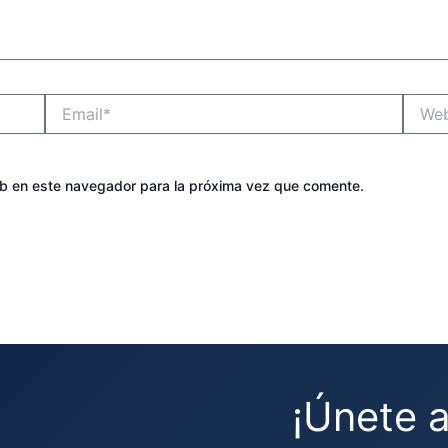
Email*
Websit
eb en este navegador para la próxima vez que comente.
¡Únete 