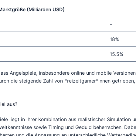
Marktgröße (Milliarden USD)
–
18%
15.5%
dass Angelspiele, insbesondere online und mobile Versionen
urch die steigende Zahl von Freizeitgamer*innen getrieben,
iel aus?
ele liegt in ihrer Kombination aus realistischer Simulation u
eltkenntnisse sowie Timing und Geduld beherrschen. Dabei 
charten und die Anpassung an unterschiedliche Wetterbeding