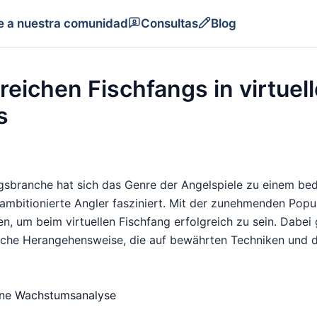
e a nuestra comunidad
Consultas
Blog
greichen Fischfangs in virtue
s
ngsbranche hat sich das Genre der Angelspiele zu einem be
ambitionierte Angler fasziniert. Mit der zunehmenden Popula
 um beim virtuellen Fischfang erfolgreich zu sein. Dabei 
che Herangehensweise, die auf bewährten Techniken und de
 Eine Wachstumsanalyse