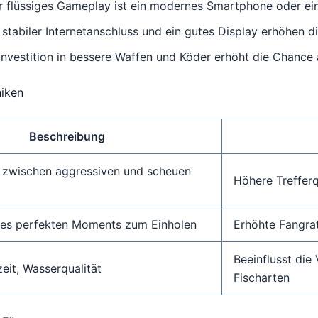
 flüssiges Gameplay ist ein modernes Smartphone oder ein 
 stabiler Internetanschluss und ein gutes Display erhöhen d
Investition in bessere Waffen und Köder erhöht die Chance 
niken
Beschreibung
 zwischen aggressiven und scheuen
Höhere Treffer
es perfekten Moments zum Einholen
Erhöhte Fangra
Beeinflusst die
eit, Wasserqualität
Fischarten