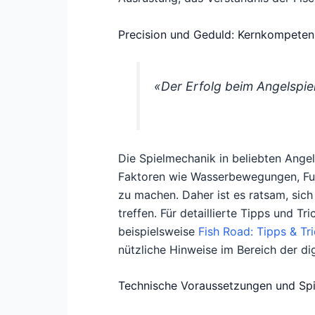
Precision und Geduld: Kernkompetenz
«Der Erfolg beim Angelspie
Die Spielmechanik in beliebten Angel
Faktoren wie Wasserbewegungen, Fut
zu machen. Daher ist es ratsam, sic
treffen. Für detaillierte Tipps und T
beispielsweise
Fish Road: Tipps & Tr
nützliche Hinweise im Bereich der dig
Technische Voraussetzungen und Spi