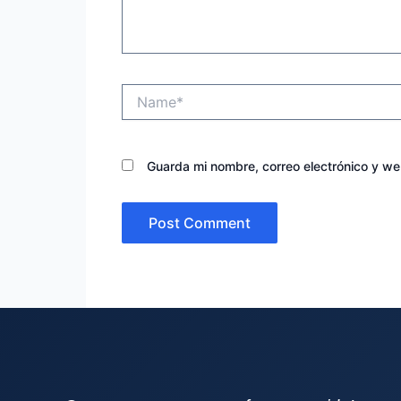
Name*
Guarda mi nombre, correo electrónico y w