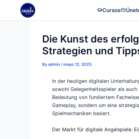
Skip
Cursos
Únet
to
content
Die Kunst des erfol
Strategien und Tipp
By
admin
/
mayo 12, 2025
In der heutigen digitalen Unterhaltu
sowohl Gelegenheitsspieler als auch 
Bedeutung von fundiertem Fachwissen,
Gameplay, sondern um eine strategis
Spielmechaniken basiert.
Der Markt für digitale Angelspiele: