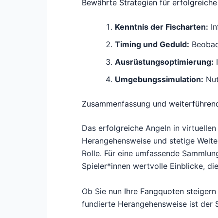
Bewährte Strategien für erfolgreich
Kenntnis der Fischarten:
In
Timing und Geduld:
Beobac
Ausrüstungsoptimierung:
I
Umgebungssimulation:
Nut
Zusammenfassung und weiterführen
Das erfolgreiche Angeln in virtuellen
Herangehensweise und stetige Weiter
Rolle. Für eine umfassende Sammlung 
Spieler*innen wertvolle Einblicke, 
Ob Sie nun Ihre Fangquoten steigern 
fundierte Herangehensweise ist der 