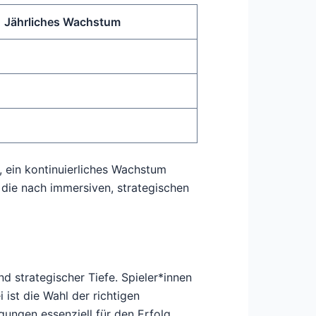
Jährliches Wachstum
, ein kontinuierliches Wachstum
 die nach immersiven, strategischen
nd strategischer Tiefe. Spieler*innen
ist die Wahl der richtigen
ungen essenziell für den Erfolg.