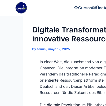
Skip
Cursos
Únet
to
content
Digitale Transforma
innovative Ressour
By
admin
/
mayo 12, 2025
In einer Welt, die zunehmend von di
Chancen. Die Integration moderner 
verändern das traditionelle Paradigma
orientierte Ressourcenplattform stel
Deutschland dar. Dieser Artikel beleu
Ressourcen für die Zukunft des Bibl
Die digitale Revolution im Bibliothe