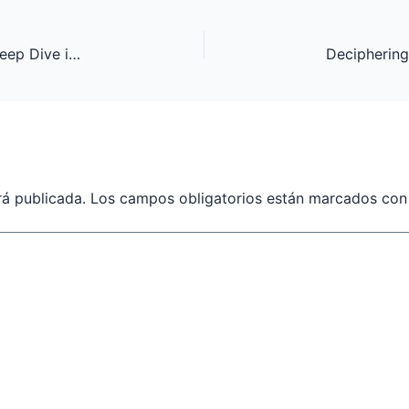
The Evolution of Online Casino Platforms: A Deep Dive into Integrity and Innovation
rá publicada.
Los campos obligatorios están marcados co