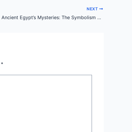
NEXT
Deciphering Ancient Egypt’s Mysteries: The Symbolism and Significance of the Eye of Horus
n
*