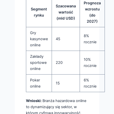
Prognoza
Szacowana
Segment
wzrostu
wartość
rynku
(do
(mld USD)
2027)
Gry
8%
kasynowe
45
rocznie
online
Zakłady
10%
sportowe
220
rocznie
online
Poker
6%
15
online
rocznie
Wnioski:
Branża hazardowa online
to dynamizujący się sektor, w
którym cyfrowa innowacyjność,