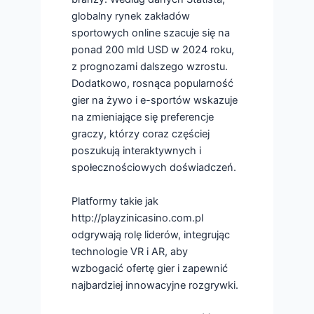
globalny rynek zakładów
sportowych online szacuje się na
ponad 200 mld USD w 2024 roku,
z prognozami dalszego wzrostu.
Dodatkowo, rosnąca popularność
gier na żywo i e-sportów wskazuje
na zmieniające się preferencje
graczy, którzy coraz częściej
poszukują interaktywnych i
społecznościowych doświadczeń.
Platformy takie jak
http://playzinicasino.com.pl
odgrywają rolę liderów, integrując
technologie VR i AR, aby
wzbogacić ofertę gier i zapewnić
najbardziej innowacyjne rozgrywki.