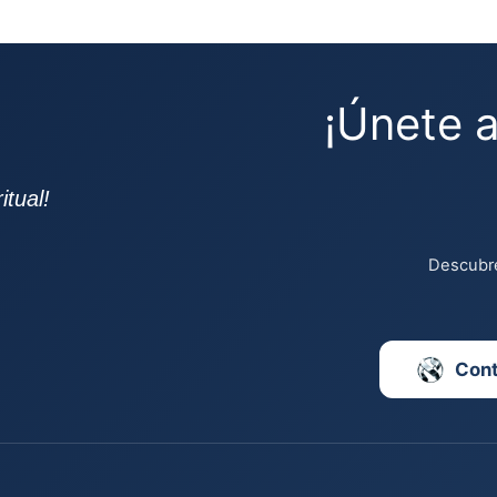
¡Únete 
tual!
Descubre
Con