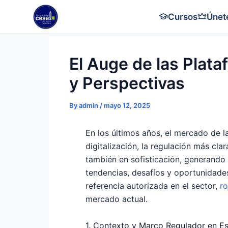
Skip
Cursos
Únet
to
content
El Auge de las Plat
y Perspectivas
By
admin
/
mayo 12, 2025
En los últimos años, el mercado de l
digitalización, la regulación más cla
también en sofisticación, generando
tendencias, desafíos y oportunidade
referencia autorizada en el sector,
r
mercado actual.
1. Contexto y Marco Regulador en E