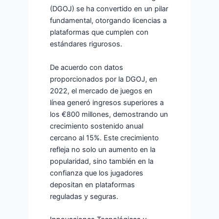
(DGOJ) se ha convertido en un pilar
fundamental, otorgando licencias a
plataformas que cumplen con
estándares rigurosos.
De acuerdo con datos
proporcionados por la DGOJ, en
2022, el mercado de juegos en
línea generó ingresos superiores a
los
€800 millones
, demostrando un
crecimiento sostenido anual
cercano al 15%. Este crecimiento
refleja no solo un aumento en la
popularidad, sino también en la
confianza que los jugadores
depositan en plataformas
reguladas y seguras.