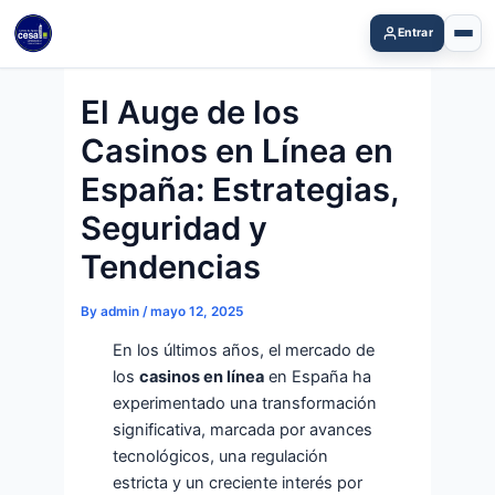
Skip
Entrar
to
content
El Auge de los
Casinos en Línea en
España: Estrategias,
Seguridad y
Tendencias
By
admin
/
mayo 12, 2025
En los últimos años, el mercado de
los
casinos en línea
en España ha
experimentado una transformación
significativa, marcada por avances
tecnológicos, una regulación
estricta y un creciente interés por