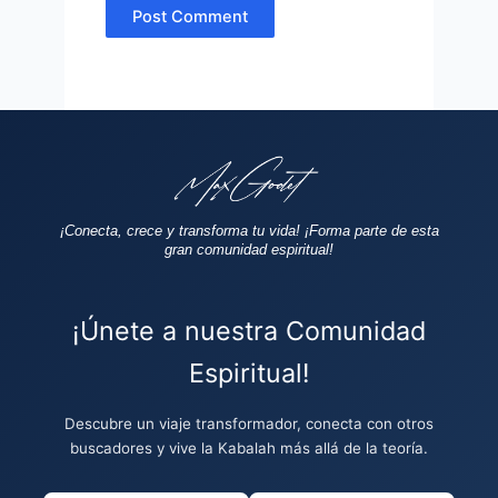
¡Conecta, crece y transforma tu vida!
¡Forma parte de esta
gran comunidad espiritual!
¡Únete a nuestra Comunidad
Espiritual!
Descubre un viaje transformador, conecta con otros
buscadores y vive la Kabalah más allá de la teoría.