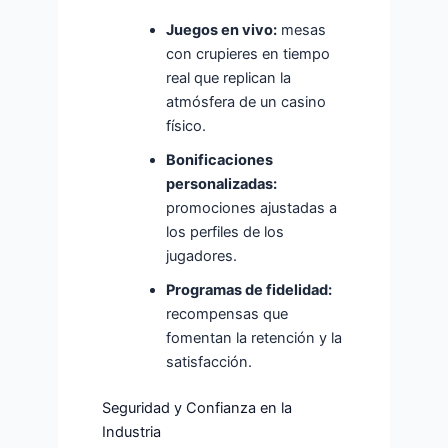
Juegos en vivo:
mesas
con crupieres en tiempo
real que replican la
atmósfera de un casino
físico.
Bonificaciones
personalizadas:
promociones ajustadas a
los perfiles de los
jugadores.
Programas de fidelidad:
recompensas que
fomentan la retención y la
satisfacción.
Seguridad y Confianza en la
Industria