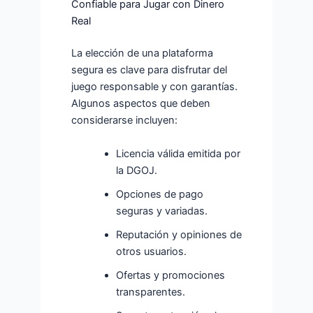
Confiable para Jugar con Dinero
Real
La elección de una plataforma
segura es clave para disfrutar del
juego responsable y con garantías.
Algunos aspectos que deben
considerarse incluyen:
Licencia válida emitida por
la DGOJ.
Opciones de pago
seguras y variadas.
Reputación y opiniones de
otros usuarios.
Ofertas y promociones
transparentes.