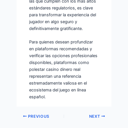
las que cumplen con los más altos
estándares regulatorios, es clave
para transformar la experiencia del
jugador en algo seguro y
definitivamente gratificante.
Para quienes desean profundizar
en plataformas recomendadas y
verificar las opciones profesionales
disponibles, plataformas como
polestar casino dinero real
representan una referencia
estremadamente valiosa en el
ecosistema del juego en línea
español.
PREVIOUS
NEXT