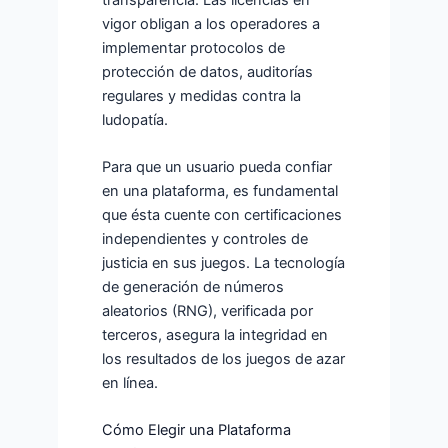
vigor obligan a los operadores a
implementar protocolos de
protección de datos, auditorías
regulares y medidas contra la
ludopatía.
Para que un usuario pueda confiar
en una plataforma, es fundamental
que ésta cuente con certificaciones
independientes y controles de
justicia en sus juegos. La tecnología
de generación de números
aleatorios (RNG), verificada por
terceros, asegura la integridad en
los resultados de los juegos de azar
en línea.
Cómo Elegir una Plataforma