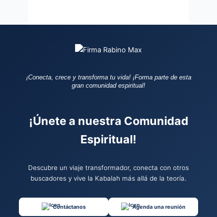
¡Conecta, crece y transforma tu vida!
¡Forma parte de esta
gran comunidad espiritual!
¡Únete a nuestra Comunidad
Espiritual!
Descubre un viaje transformador, conecta con otros
buscadores y vive la Kabalah más allá de la teoría.
Contáctanos
Agenda una reunión