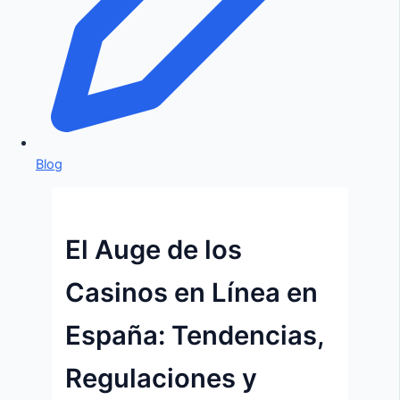
Blog
El Auge de los
Casinos en Línea en
España: Tendencias,
Regulaciones y