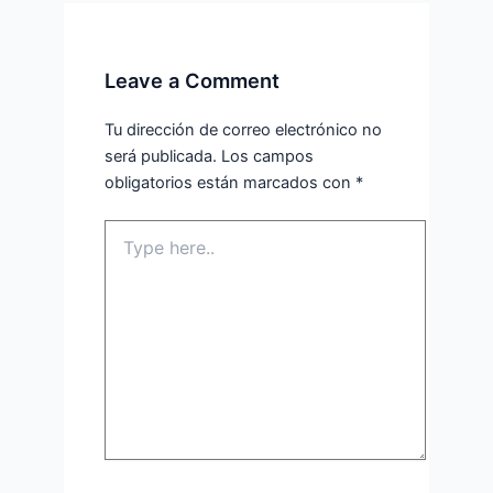
Leave a Comment
Tu dirección de correo electrónico no
será publicada.
Los campos
obligatorios están marcados con
*
Type
here..