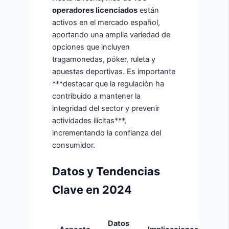
operadores licenciados
están
activos en el mercado español,
aportando una amplia variedad de
opciones que incluyen
tragamonedas, póker, ruleta y
apuestas deportivas. Es importante
***destacar que la regulación ha
contribuido a mantener la
integridad del sector y prevenir
actividades ilícitas***,
incrementando la confianza del
consumidor.
Datos y Tendencias
Clave en 2024
Datos