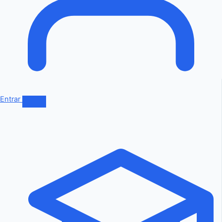
Entrar