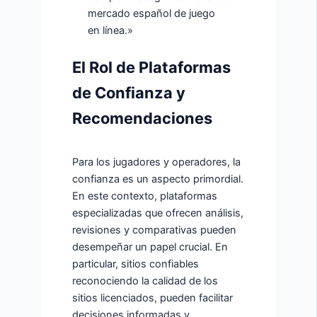
mercado español de juego
en línea.»
El Rol de Plataformas
de Confianza y
Recomendaciones
Para los jugadores y operadores, la
confianza es un aspecto primordial.
En este contexto, plataformas
especializadas que ofrecen análisis,
revisiones y comparativas pueden
desempeñar un papel crucial. En
particular, sitios confiables
reconociendo la calidad de los
sitios licenciados, pueden facilitar
decisiones informadas y