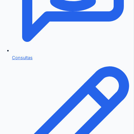
Consultas