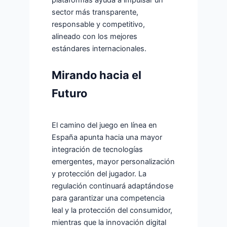
sector más transparente,
responsable y competitivo,
alineado con los mejores
estándares internacionales.
Mirando hacia el
Futuro
El camino del juego en línea en
España apunta hacia una mayor
integración de tecnologías
emergentes, mayor personalización
y protección del jugador. La
regulación continuará adaptándose
para garantizar una competencia
leal y la protección del consumidor,
mientras que la innovación digital