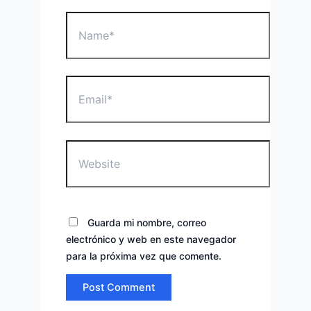
Name*
Email*
Website
Guarda mi nombre, correo
electrónico y web en este navegador
para la próxima vez que comente.