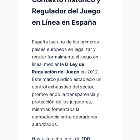
Regulador del Juego
en Línea en España
España fue uno de los primeros
países europeos en legalizar y
regular formalmente el juego en
línea, mediante la
Ley de
Regulación del Juego
en 2012.
Este marco jurídico estableció un
control exhaustivo del sector,
promoviendo la transparencia y
protección de los jugadores,
mientras fomentaba la
competencia entre operadores
autorizados.
Hasta la fecha, más de
100