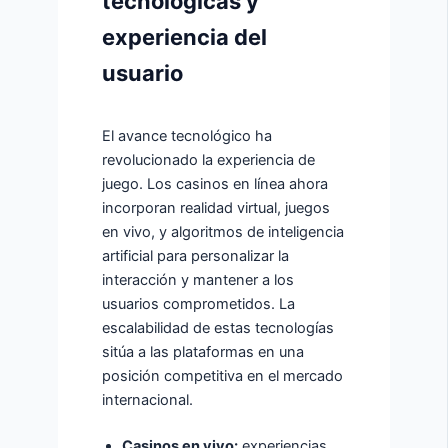
tecnológicas y
experiencia del
usuario
El avance tecnológico ha
revolucionado la experiencia de
juego. Los casinos en línea ahora
incorporan
realidad virtual, juegos
en vivo, y algoritmos de inteligencia
artificial
para personalizar la
interacción y mantener a los
usuarios comprometidos. La
escalabilidad de estas tecnologías
sitúa a las plataformas en una
posición competitiva en el mercado
internacional.
Casinos en vivo:
experiencias