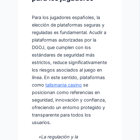
Para los jugadores españoles, la
elección de plataformas seguras y
reguladas es fundamental. Acudir a
plataformas autorizadas por la
DGOJ, que cumplen con los
estándares de seguridad más
estrictos, reduce significativamente
los riesgos asociados al juego en
línea. En este sentido, plataformas
como
talismania casino
se
posicionan como referencias en
seguridad, innovación y confianza,
ofreciendo un entorno protegido y
transparente para todos los
usuarios.
«La regulación y la