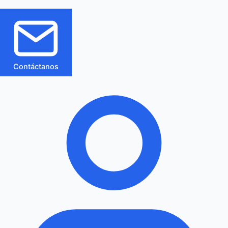
Contáctanos