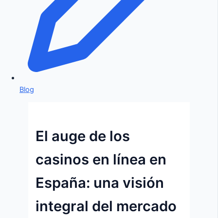
Blog
El auge de los
casinos en línea en
España: una visión
integral del mercado