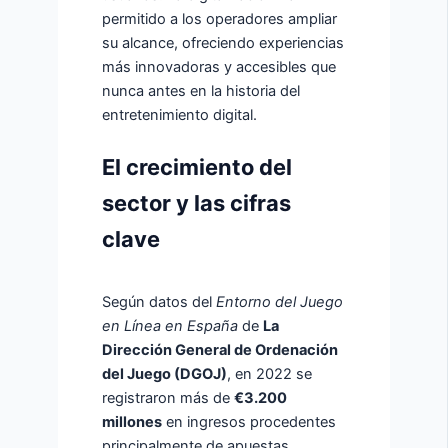
permitido a los operadores ampliar
su alcance, ofreciendo experiencias
más innovadoras y accesibles que
nunca antes en la historia del
entretenimiento digital.
El crecimiento del
sector y las cifras
clave
Según datos del
Entorno del Juego
en Línea en España
de
La
Dirección General de Ordenación
del Juego (DGOJ)
, en 2022 se
registraron más de
€3.200
millones
en ingresos procedentes
principalmente de apuestas