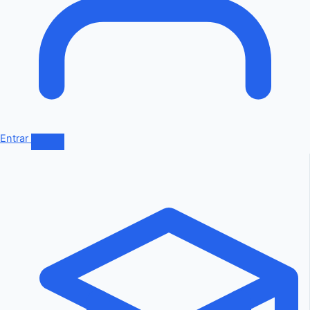
Entrar