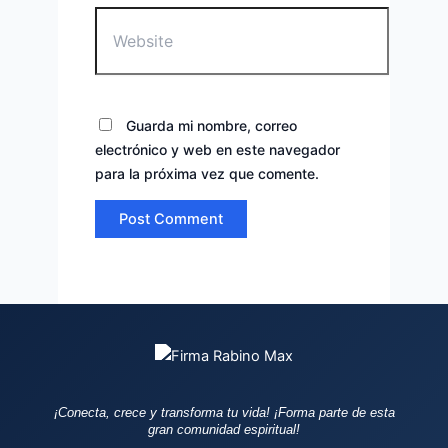
Website
Guarda mi nombre, correo
electrónico y web en este navegador
para la próxima vez que comente.
¡Conecta, crece y transforma tu vida!
¡Forma parte de esta
gran comunidad espiritual!