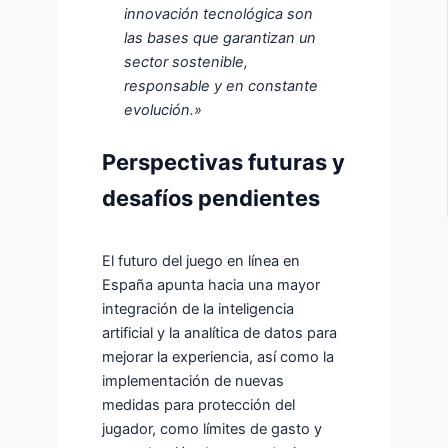
innovación tecnológica son
las bases que garantizan un
sector sostenible,
responsable y en constante
evolución.»
Perspectivas futuras y
desafíos pendientes
El futuro del juego en línea en
España apunta hacia una mayor
integración de la inteligencia
artificial y la analítica de datos para
mejorar la experiencia, así como la
implementación de nuevas
medidas para protección del
jugador, como límites de gasto y