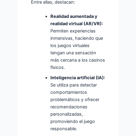
Entre ellas, destacan:
Realidad aumentada y
realidad virtual (AR/VR):
Permiten experiencias
inmersivas, haciendo que
los juegos virtuales
tengan una sensación
más cercana a los casinos
físicos.
Inteligencia artificial (IA):
Se utiliza para detectar
comportamientos
problemáticos y ofrecer
recomendaciones
personalizadas,
promoviendo el juego
responsable.