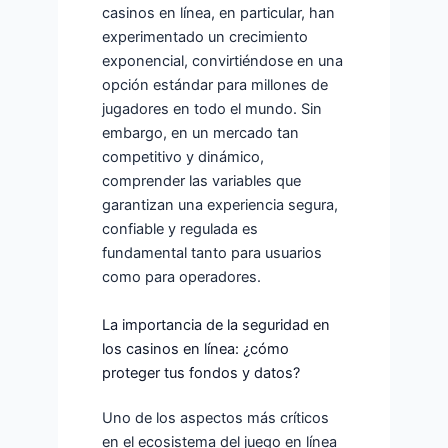
casinos en línea, en particular, han
experimentado un crecimiento
exponencial, convirtiéndose en una
opción estándar para millones de
jugadores en todo el mundo. Sin
embargo, en un mercado tan
competitivo y dinámico,
comprender las variables que
garantizan una experiencia segura,
confiable y regulada es
fundamental tanto para usuarios
como para operadores.
La importancia de la seguridad en
los casinos en línea: ¿cómo
proteger tus fondos y datos?
Uno de los aspectos más críticos
en el ecosistema del juego en línea