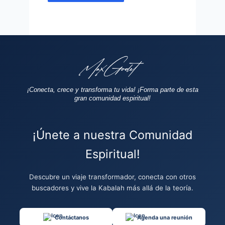
¡Conecta, crece y transforma tu vida!
¡Forma parte de esta
gran comunidad espiritual!
¡Únete a nuestra Comunidad
Espiritual!
Descubre un viaje transformador, conecta con otros
buscadores y vive la Kabalah más allá de la teoría.
Contáctanos
Agenda una reunión