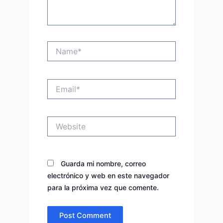
Name*
Email*
Website
Guarda mi nombre, correo
electrónico y web en este navegador
para la próxima vez que comente.