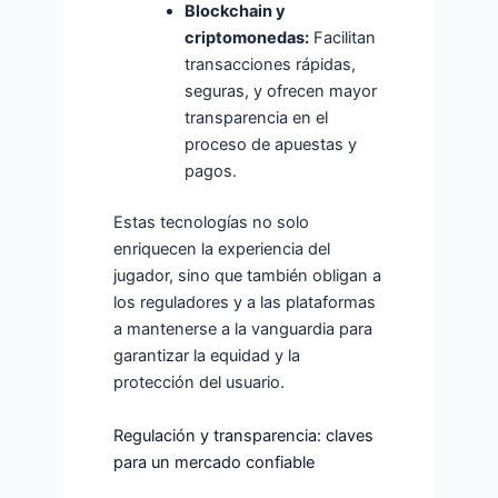
Blockchain y
criptomonedas:
Facilitan
transacciones rápidas,
seguras, y ofrecen mayor
transparencia en el
proceso de apuestas y
pagos.
Estas tecnologías no solo
enriquecen la experiencia del
jugador, sino que también obligan a
los reguladores y a las plataformas
a mantenerse a la vanguardia para
garantizar la equidad y la
protección del usuario.
Regulación y transparencia: claves
para un mercado confiable