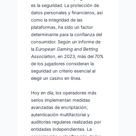
es la seguridad. La protección de
datos personales y financieros, así
como la integridad de las
plataformas, ha sido un factor
determinante para la confianza del
consumidor. Según un informe de
la
European Gaming and Betting
Association
, en 2023, más del 70%
de los jugadores consideran la
seguridad un criterio esencial al
elegir un casino en línea.
Hoy en día, los operadores más
serios implementan medidas
avanzadas de encriptación,
autenticación multifactorial y
auditorías regulares realizadas por
entidades independientes. La