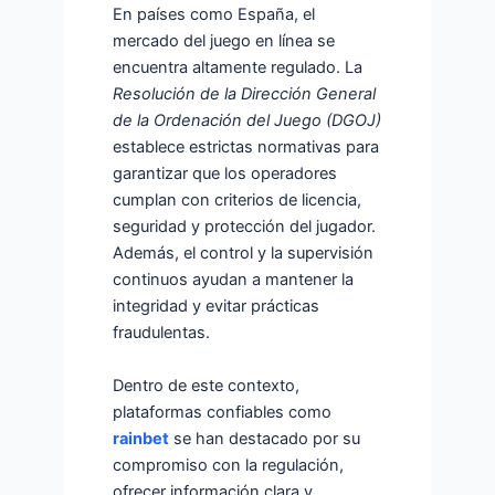
En países como España, el
mercado del juego en línea se
encuentra altamente regulado. La
Resolución de la Dirección General
de la Ordenación del Juego (DGOJ)
establece estrictas normativas para
garantizar que los operadores
cumplan con criterios de licencia,
seguridad y protección del jugador.
Además, el control y la supervisión
continuos ayudan a mantener la
integridad y evitar prácticas
fraudulentas.
Dentro de este contexto,
plataformas confiables como
rainbet
se han destacado por su
compromiso con la regulación,
ofrecer información clara y