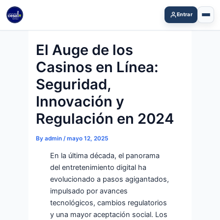
Skip
Entrar
to
content
El Auge de los
Casinos en Línea:
Seguridad,
Innovación y
Regulación en 2024
By
admin
/
mayo 12, 2025
En la última década, el panorama
del entretenimiento digital ha
evolucionado a pasos agigantados,
impulsado por avances
tecnológicos, cambios regulatorios
y una mayor aceptación social. Los