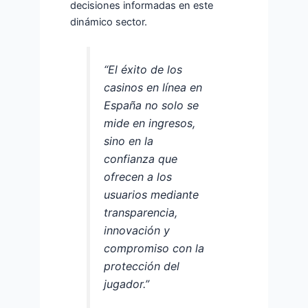
decisiones informadas en este
dinámico sector.
“El éxito de los
casinos en línea en
España no solo se
mide en ingresos,
sino en la
confianza que
ofrecen a los
usuarios mediante
transparencia,
innovación y
compromiso con la
protección del
jugador.”