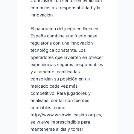
Conclusión: un sector en evolución
con miras a la responsabilidad y la
innovación
El panorama del juego en línea en
España combina una fuerte base
regulatoria con una innovación
tecnológica constante. Los
operadores que invierten en ofrecer
experiencias seguras, responsables
y altamente tecnificadas
consolidan su posición en un
mercado cada vez más
competitivo. Para jugadores y
analistas, contar con fuentes
confiables, como
http://www.wishwin-casino.org.es,
se vuelve imprescindible para
mantenerse al día y tomar