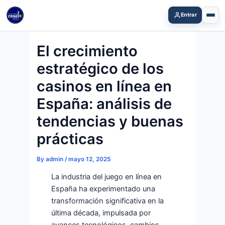
Skip
Entrar
to
content
El crecimiento
estratégico de los
casinos en línea en
España: análisis de
tendencias y buenas
prácticas
By
admin
/
mayo 12, 2025
La industria del juego en línea en
España ha experimentado una
transformación significativa en la
última década, impulsada por