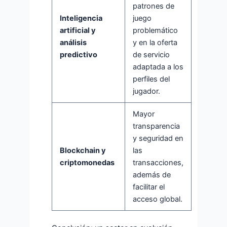
patrones de
Inteligencia
juego
artificial y
problemático
análisis
y en la oferta
predictivo
de servicio
adaptada a los
perfiles del
jugador.
Mayor
transparencia
y seguridad en
Blockchain y
las
criptomonedas
transacciones,
además de
facilitar el
acceso global.