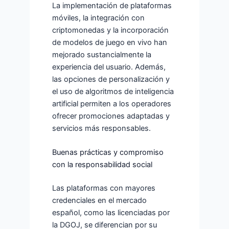
La implementación de plataformas
móviles, la integración con
criptomonedas y la incorporación
de modelos de juego en vivo han
mejorado sustancialmente la
experiencia del usuario. Además,
las opciones de personalización y
el uso de algoritmos de inteligencia
artificial permiten a los operadores
ofrecer promociones adaptadas y
servicios más responsables.
Buenas prácticas y compromiso
con la responsabilidad social
Las plataformas con mayores
credenciales en el mercado
español, como las licenciadas por
la DGOJ, se diferencian por su