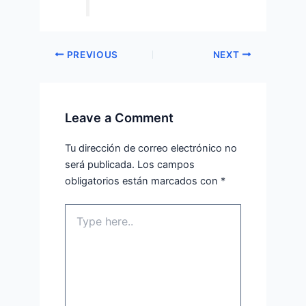
PREVIOUS
NEXT
Leave a Comment
Tu dirección de correo electrónico no
será publicada.
Los campos
obligatorios están marcados con
*
Type
here..