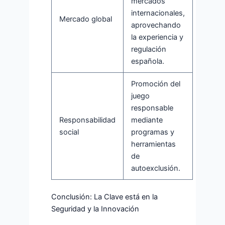
mercados
internacionales,
Mercado global
aprovechando
la experiencia y
regulación
española.
Promoción del
juego
responsable
Responsabilidad
mediante
social
programas y
herramientas
de
autoexclusión.
Conclusión: La Clave está en la
Seguridad y la Innovación