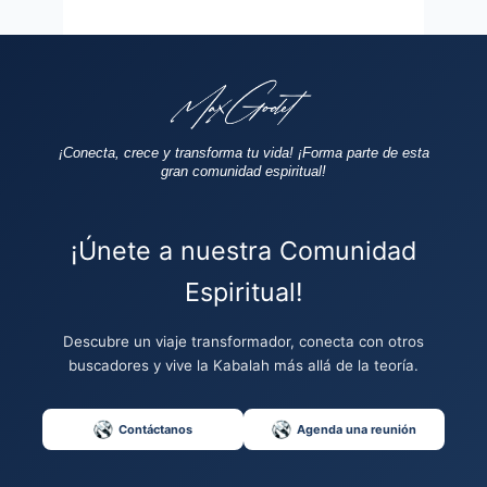
¡Conecta, crece y transforma tu vida!
¡Forma parte de esta
gran comunidad espiritual!
¡Únete a nuestra Comunidad
Espiritual!
Descubre un viaje transformador, conecta con otros
buscadores y vive la Kabalah más allá de la teoría.
Contáctanos
Agenda una reunión