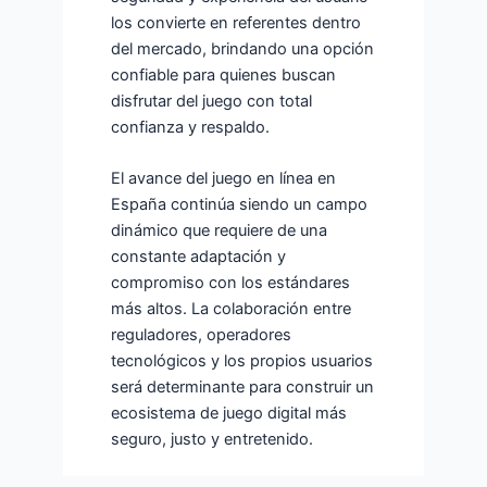
los convierte en referentes dentro
del mercado, brindando una opción
confiable para quienes buscan
disfrutar del juego con total
confianza y respaldo.
El avance del juego en línea en
España continúa siendo un campo
dinámico que requiere de una
constante adaptación y
compromiso con los estándares
más altos. La colaboración entre
reguladores, operadores
tecnológicos y los propios usuarios
será determinante para construir un
ecosistema de juego digital más
seguro, justo y entretenido.