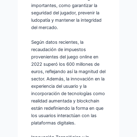
importantes, como garantizar la
seguridad del jugador, prevenir la
ludopatía y mantener la integridad
del mercado.
Según datos recientes, la
recaudación de impuestos
provenientes del juego online en
2022 superó los 600 millones de
euros, reflejando así la magnitud del
sector. Además, la innovación en la
experiencia del usuario y la
incorporación de tecnologías como
realidad aumentada y blockchain
están redefiniendo la forma en que
los usuarios interactúan con las
plataformas digitales.