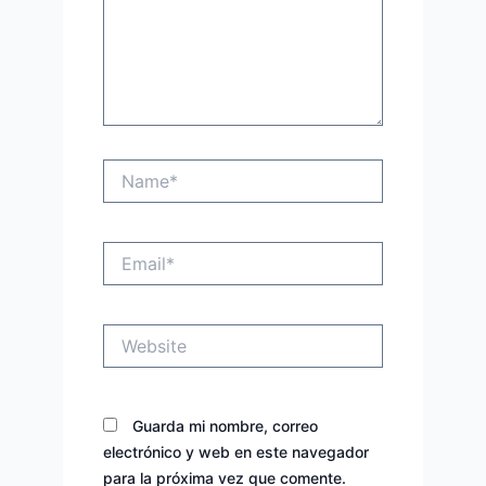
Name*
Email*
Website
Guarda mi nombre, correo
electrónico y web en este navegador
para la próxima vez que comente.