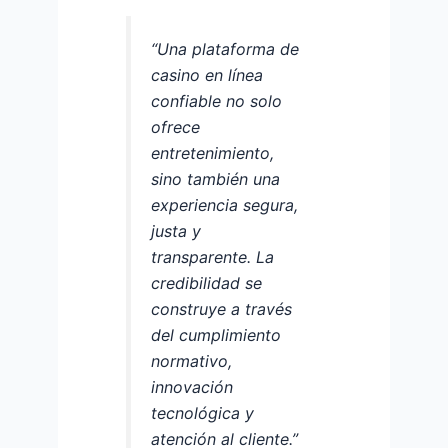
“Una plataforma de
casino en línea
confiable no solo
ofrece
entretenimiento,
sino también una
experiencia segura,
justa y
transparente. La
credibilidad se
construye a través
del cumplimiento
normativo,
innovación
tecnológica y
atención al cliente.”