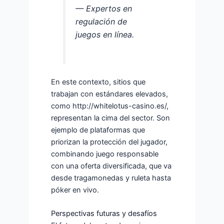
— Expertos en
regulación de
juegos en línea.
En este contexto, sitios que
trabajan con estándares elevados,
como http://whitelotus-casino.es/,
representan la cima del sector. Son
ejemplo de plataformas que
priorizan la protección del jugador,
combinando juego responsable
con una oferta diversificada, que va
desde tragamonedas y ruleta hasta
póker en vivo.
Perspectivas futuras y desafíos