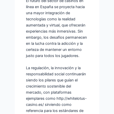
El futuro del sector de casinos en
línea en España se proyecta hacia
una mayor integración de
tecnologías como la realidad
aumentada y virtual, que ofrecerán
experiencias más inmersivas. Sin
embargo, los desafios permanecen
en la lucha contra la adicción y la
certeza de mantener un entorno
justo para todos los jugadores.
La regulación, la innovación y la
responsabilidad social continuarán
siendo los pilares que guían el
crecimiento sostenible del
mercado, con plataformas
ejemplares como http://whitelotus-
casino.es/ sirviendo como
referencia para los estándares de