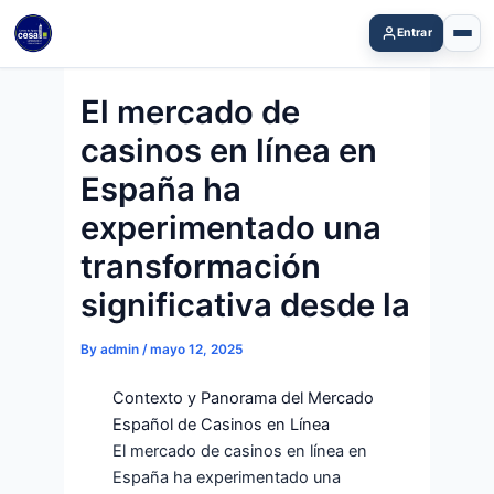
Skip
Entrar
to
content
El mercado de
casinos en línea en
España ha
experimentado una
transformación
significativa desde la
By
admin
/
mayo 12, 2025
Contexto y Panorama del Mercado
Español de Casinos en Línea
El mercado de casinos en línea en
España ha experimentado una