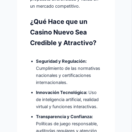
un mercado competitivo.
¿Qué Hace que un
Casino Nuevo Sea
Credible y Atractivo?
Seguridad y Regulación:
Cumplimiento de las normativas
nacionales y certificaciones
internacionales.
Innovación Tecnológica:
Uso
de inteligencia artificial, realidad
virtual y funciones interactivas.
Transparencia y Confianza:
Políticas de juego responsable,
auditorías regulares y atención