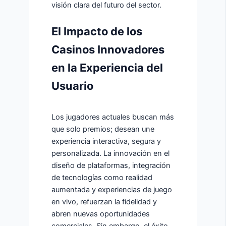
visión clara del futuro del sector.
El Impacto de los
Casinos Innovadores
en la Experiencia del
Usuario
Los jugadores actuales buscan más
que solo premios; desean une
experiencia interactiva, segura y
personalizada. La innovación en el
diseño de plataformas, integración
de tecnologías como realidad
aumentada y experiencias de juego
en vivo, refuerzan la fidelidad y
abren nuevas oportunidades