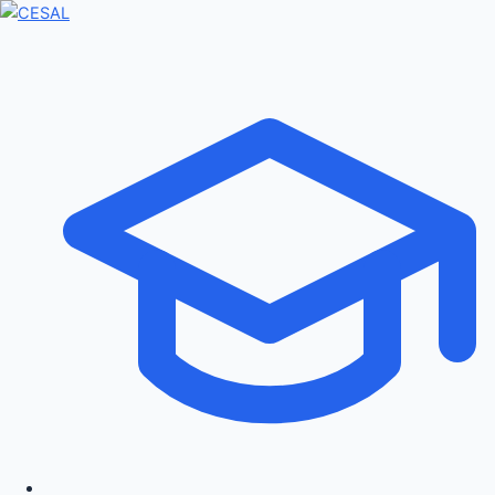
Skip
to
content