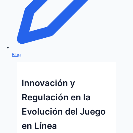
Blog
Innovación y
Regulación en la
Evolución del Juego
en Línea