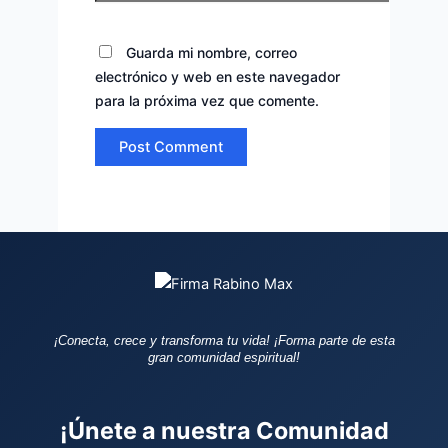
Guarda mi nombre, correo
electrónico y web en este navegador
para la próxima vez que comente.
¡Conecta, crece y transforma tu vida!
¡Forma parte de esta
gran comunidad espiritual!
¡Únete a nuestra Comunidad