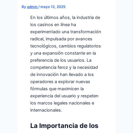
By
admin
/
mayo 12, 2025
En los últimos años, la industria de
los casinos en línea ha
experimentado una transformación
radical, impulsada por avances
tecnológicos, cambios regulatorios
y una expansión constante en la
preferencia de los usuarios. La
competencia feroz y la necesidad
de innovación han llevado a los
operadores a explorar nuevas
fórmulas que maximicen la
experiencia del usuario y respeten
los marcos legales nacionales e
internacionales.
La Importancia de los