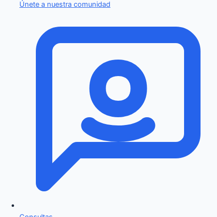
Únete a nuestra comunidad
Consultas