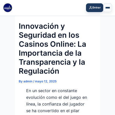
Skip
Entrar
to
content
Innovación y
Seguridad en los
Casinos Online: La
Importancia de la
Transparencia y la
Regulación
By
admin
/
mayo 12, 2025
En un sector en constante
evolución como el del juego en
línea, la confianza del jugador
se ha convertido en el pilar