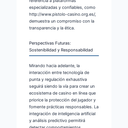
referencia a plataformas
especializadas y confiables, como
http://www.pistolo-casino.org.es/,
demuestra un compromiso con la
transparencia y la ética.
Perspectivas Futuras:
Sostenibilidad y Responsabilidad
Mirando hacia adelante, la
interacción entre tecnología de
punta y regulación exhaustiva
seguirá siendo la vía para crear un
ecosistema de casino en línea que
priorice la protección del jugador y
fomente prácticas responsables. La
integración de inteligencia artificial
y análisis predictivo permitirá
detectar comportamientos