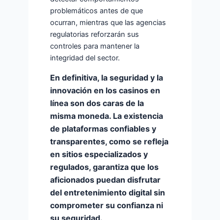
problemáticos antes de que
ocurran, mientras que las agencias
regulatorias reforzarán sus
controles para mantener la
integridad del sector.
En definitiva, la seguridad y la
innovación en los casinos en
línea son dos caras de la
misma moneda. La existencia
de plataformas confiables y
transparentes, como se refleja
en sitios especializados y
regulados, garantiza que los
aficionados puedan disfrutar
del entretenimiento digital sin
comprometer su confianza ni
su seguridad.