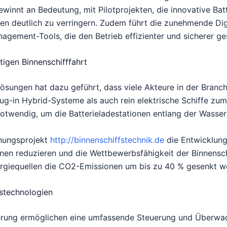
gewinnt an Bedeutung, mit Pilotprojekten, die innovative Ba
en deutlich zu verringern. Zudem führt die zunehmende Dig
gement-Tools, die den Betrieb effizienter und sicherer ges
tigen Binnenschifffahrt
ösungen hat dazu geführt, dass viele Akteure in der Branch
-in Hybrid-Systeme als auch rein elektrische Schiffe zum 
 notwendig, um die Batterieladestationen entlang der Wasse
chungsprojekt
http://binnenschiffstechnik.de
die Entwicklung
nen reduzieren und die Wettbewerbsfähigkeit der Binnenschi
ergiequellen die CO2-Emissionen um bis zu 40 % gesenkt w
ffstechnologien
sierung ermöglichen eine umfassende Steuerung und Überwac