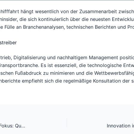
chifffahrt hängt wesentlich von der Zusammenarbeit zwisch
ninsider, die sich kontinuierlich über die neuesten Entwick
e Fülle an Branchenanalysen, technischen Berichten und Proj
streiber
rieb, Digitalisierung und nachhaltigem Management position
Transportbranche. Es ist essenziell, die technologische Ent
schen Fußabdruck zu minimieren und die Wettbewerbsfähigke
berichte empfiehlt sich die regelmäßige Konsultation der sp
Innovative Druck- und Papiertechnologien im Fokus: Qualität, Nachhaltigkeit und Design