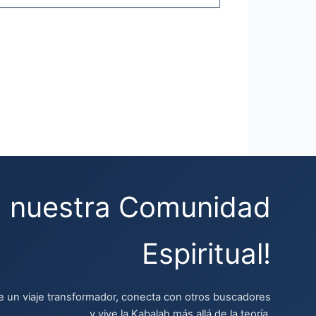
a nuestra Comunidad
Espiritual!
 un viaje transformador, conecta con otros buscadores
y vive la Kabalah más allá de la teoría.