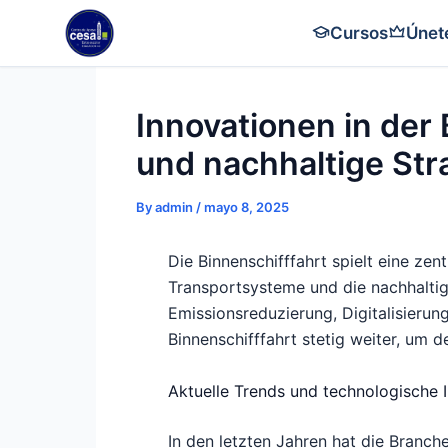
Skip
Cursos
Únet
to
content
Innovationen in der B
und nachhaltige Str
By
admin
/
mayo 8, 2025
Die Binnenschifffahrt spielt eine ze
Transportsysteme und die nachhaltig
Emissionsreduzierung, Digitalisierun
Binnenschifffahrt stetig weiter, um
Aktuelle Trends und technologische 
In den letzten Jahren hat die Branc