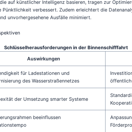
ie auf künstlicher Intelligenz basieren, tragen zur Optimie
e Pünktlichkeit verbessert. Zudem erleichtert die Datenana
und unvorhergesehene Ausfälle minimiert.
spektiven
Schlüsselherausforderungen in der Binnenschifffahrt
Auswirkungen
ndigkeit für Ladestationen und
Investitio
nisierung des Wasserstraßennetzes
öffentlic
Standardi
exität der Umsetzung smarter Systeme
Kooperat
ierungsrahmen beeinflussen
Anpassung
ationstempo
Förderpr