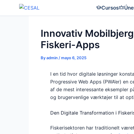
Skip
Cursos
Úne
to
content
Innovativ Mobilbjer
Fiskeri-Apps
By
admin
/
mayo 6, 2025
I en tid hvor digitale løsninger kon
Progressive Web Apps (PWA’er) en cent
af de mest interessante eksempler på 
og brugervenlige værktøjer til at op
Den Digitale Transformation i Fisker
Fiskerisektoren har traditionelt vær