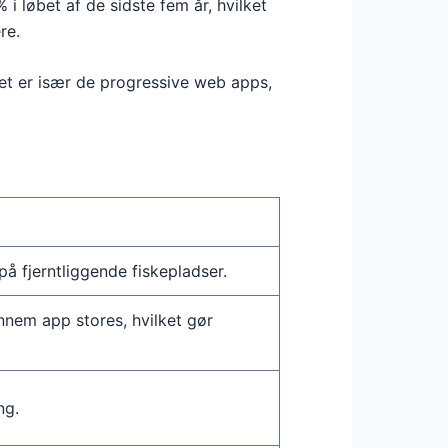
 i løbet af de sidste fem år, hvilket
re.
et er især de progressive web apps,
på fjerntliggende fiskepladser.
nnem app stores, hvilket gør
ng.