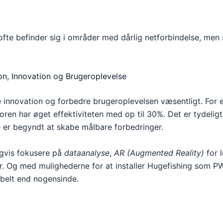
r ofte befinder sig i områder med dårlig netforbindelse, men
ion, Innovation og Brugeroplevelse
 innovation og forbedre brugeroplevelsen væsentligt. For e
ren har øget effektiviteten med op til 30%. Det er tydeligt,
de er begyndt at skabe målbare forbedringer.
igvis fokusere på
dataanalyse
,
AR (Augmented Reality)
for l
. Og med mulighederne for at installer Hugefishing som P
ibelt end nogensinde.