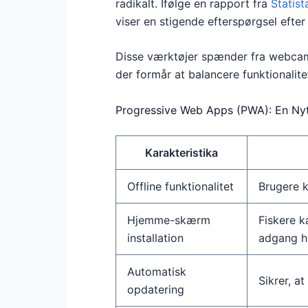
radikalt. Ifølge en rapport fra
Statist
viser en stigende efterspørgsel efter 
Disse værktøjer spænder fra webcams
der formår at balancere funktionalit
Progressive Web Apps (PWA): En Nyt
Karakteristika
Offline funktionalitet
Brugere k
Hjemme-skærm
Fiskere k
installation
adgang hu
Automatisk
Sikrer, a
opdatering