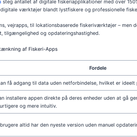
a
steg antallet af digitale fiskeriapplikationer med over 150%
digitale værktøjer blandt lystfiskere og professionelle fiske
, vejrapps, til lokationsbaserede fiskeriværktøjer – men d
et, tilgængelighed og opdateringshastighed.
ænkning af Fiskeri-Apps
Fordele
an få adgang til data uden netforbindelse, hvilket er ideelt 
an installere appen direkte på deres enheder uden at gå ge
rtigere og mere intuitiv.
t brugere altid har den nyeste version uden manuel opdateri