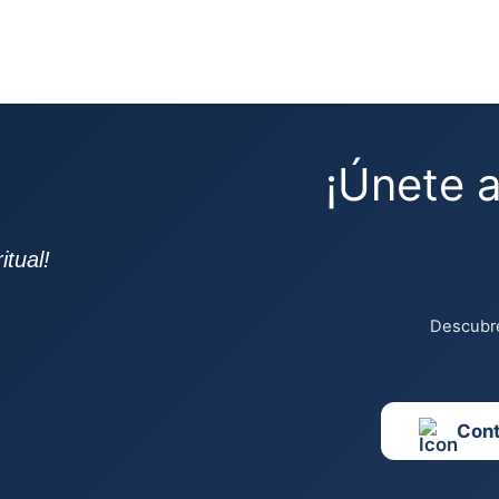
¡Únete 
tual!
Descubre
Con