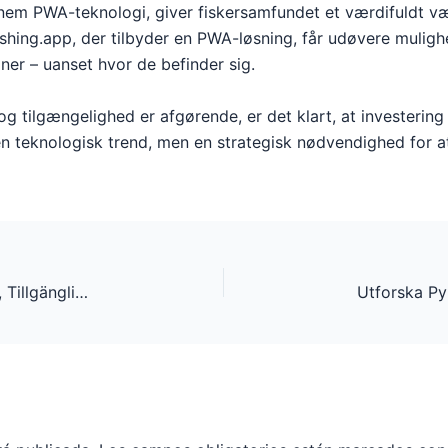
nem PWA-teknologi, giver fiskersamfundet et værdifuldt værk
ing.app, der tilbyder en PWA-løsning, får udøvere mulighed
oner – uanset hvor de befinder sig.
og tilgængelighed er afgørende, er det klart, at investerin
en teknologisk trend, men en strategisk nødvendighed for a
Den Digitala Framtidens Mobilspel: Innovation, Tillgänglighet och Engagemang