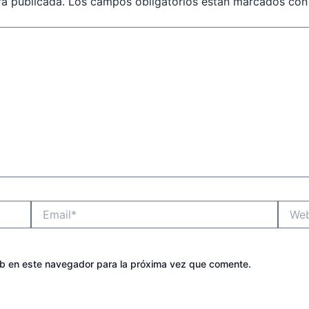
rá publicada.
Los campos obligatorios están marcados co
Email*
Websit
eb en este navegador para la próxima vez que comente.