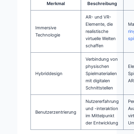
Merkmal
Beschreibung
AR- und VR-
Elemente, die
Ma
Immersive
realistische
ri
Technologie
virtuelle Welten
sp
schaffen
Verbindung von
physischen
El
Hybriddesign
Spielmaterialien
Spi
mit digitalen
AR
Schnittstellen
Nutzererfahrung
Per
und -interaktion
Ava
Benutzerzentrierung
im Mittelpunkt
vir
der Entwicklung
Um