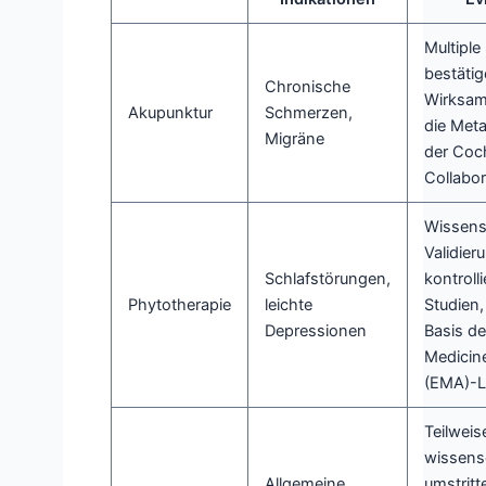
Multiple
bestäti
Chronische
Wirksamk
Akupunktur
Schmerzen,
die Met
Migräne
der Coc
Collabor
Wissens
Validier
Schlafstörungen,
kontrolli
Phytotherapie
leichte
Studien,
Depressionen
Basis d
Medicin
(EMA)-Le
Teilweis
wissensc
Allgemeine
umstritt