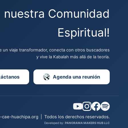
a nuestra Comunidad
Espiritual!
 un viaje transformador, conecta con otros buscadores
y vive la Kabalah más allá de la teoría.
táctanos
Agenda una reunión
l-cae-huachipa.org
|
Todos los derechos reservados.
Developed by:
PANORAMA MAKERS HUB LLC