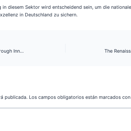
g in diesem Sektor wird entscheidend sein, um die nationale
xzellenz in Deutschland zu sichern.
Maximising Coastal Ecosystem Monitoring Through Innovative Aquatic Data Collection
rá publicada.
Los campos obligatorios están marcados co