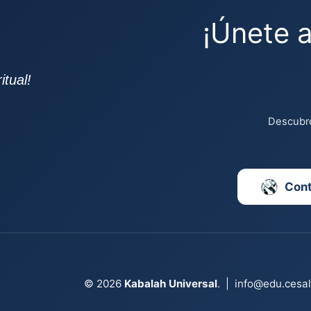
¡Únete 
tual!
Descubre
Con
© 2026
Kabalah Universal
.
|
info@edu.cesa