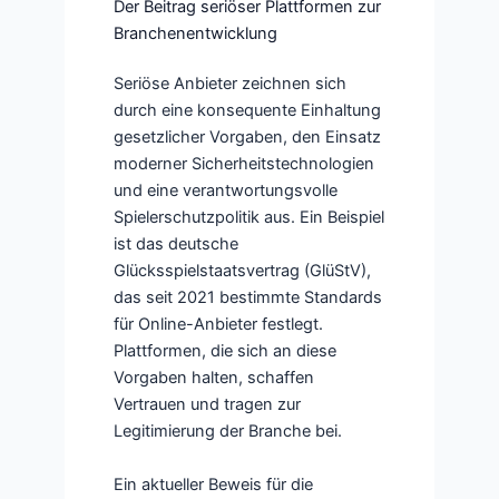
Der Beitrag seriöser Plattformen zur
Branchenentwicklung
Seriöse Anbieter zeichnen sich
durch eine konsequente Einhaltung
gesetzlicher Vorgaben, den Einsatz
moderner Sicherheitstechnologien
und eine verantwortungsvolle
Spielerschutzpolitik aus. Ein Beispiel
ist das deutsche
Glücksspielstaatsvertrag (GlüStV),
das seit 2021 bestimmte Standards
für Online-Anbieter festlegt.
Plattformen, die sich an diese
Vorgaben halten, schaffen
Vertrauen und tragen zur
Legitimierung der Branche bei.
Ein aktueller Beweis für die