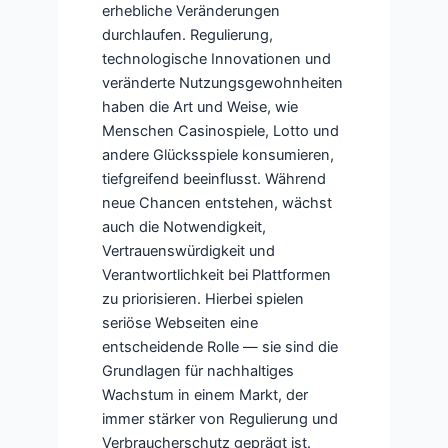
erhebliche Veränderungen
durchlaufen. Regulierung,
technologische Innovationen und
veränderte Nutzungsgewohnheiten
haben die Art und Weise, wie
Menschen Casinospiele, Lotto und
andere Glücksspiele konsumieren,
tiefgreifend beeinflusst. Während
neue Chancen entstehen, wächst
auch die Notwendigkeit,
Vertrauenswürdigkeit und
Verantwortlichkeit bei Plattformen
zu priorisieren. Hierbei spielen
seriöse Webseiten eine
entscheidende Rolle — sie sind die
Grundlagen für nachhaltiges
Wachstum in einem Markt, der
immer stärker von Regulierung und
Verbraucherschutz geprägt ist.