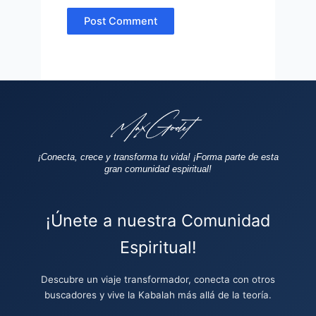
¡Conecta, crece y transforma tu vida!
¡Forma parte de esta
gran comunidad espiritual!
¡Únete a nuestra Comunidad
Espiritual!
Descubre un viaje transformador, conecta con otros
buscadores y vive la Kabalah más allá de la teoría.