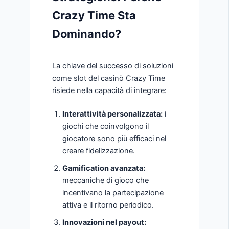
Crazy Time Sta
Dominando?
La chiave del successo di soluzioni
come slot del casinò Crazy Time
risiede nella capacità di integrare:
Interattività personalizzata:
i
giochi che coinvolgono il
giocatore sono più efficaci nel
creare fidelizzazione.
Gamification avanzata:
meccaniche di gioco che
incentivano la partecipazione
attiva e il ritorno periodico.
Innovazioni nel payout: