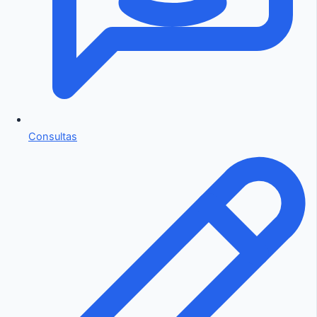
Consultas