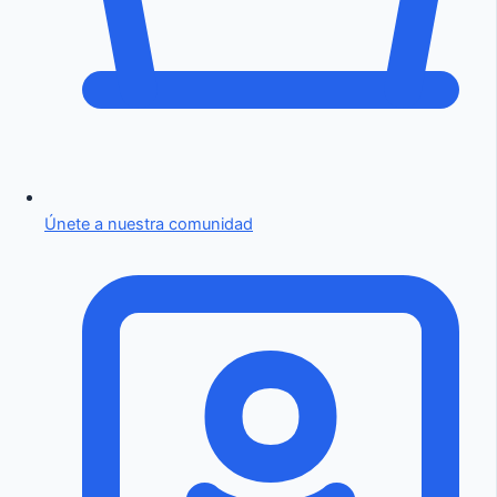
Únete a nuestra comunidad