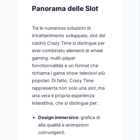
Panorama delle Slot
Tra le numerose soluzioni di
intrattenimento sviluppate, slot del
casinò Crazy Time si distingue per
aver combinato elementi di wheel
gaming, multi-player
fonctionnalités e un format che
richiama i game show televisivi più
popolari. Di fatto, Crazy Time
rappresenta non solo una slot, ma
una vera e propria esperienza
interattiva, che si distingue per:
Design immersivo:
grafica di
alta qualità e animazioni
coinvolgenti.