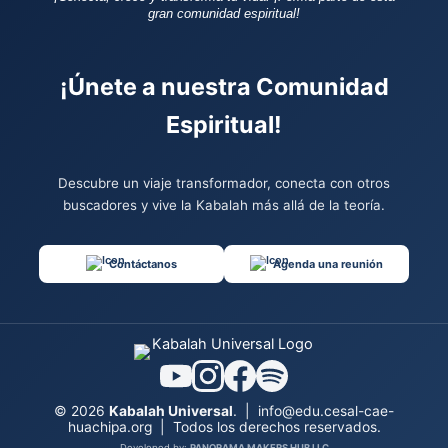
gran comunidad espiritual!
¡Únete a nuestra Comunidad
Espiritual!
Descubre un viaje transformador, conecta con otros
buscadores y vive la Kabalah más allá de la teoría.
Contáctanos
Agenda una reunión
© 2026
Kabalah Universal
.
|
info@edu.cesal-cae-
huachipa.org
|
Todos los derechos reservados.
Developed by:
PANORAMA MAKERS HUB LLC