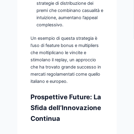
strategie di distribuzione dei
premi che combinano casualità e
intuizione, aumentano l’appeal
complessivo.
Un esempio di questa strategia è
l’uso di feature bonus e multipliers
che moltiplicano le vincite e
stimolano il replay, un approccio
che ha trovato grande successo in
mercati regolamentati come quello
italiano e europeo.
Prospettive Future: La
Sfida dell’Innovazione
Continua