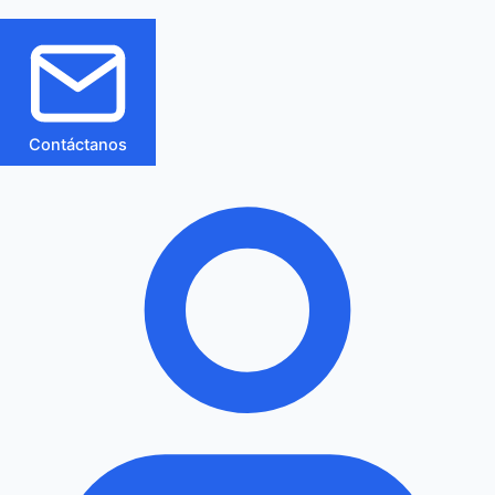
Contáctanos