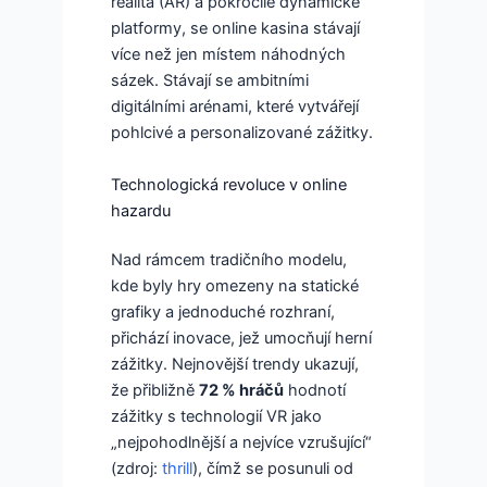
realita (AR) a pokročilé dynamické
platformy, se online kasina stávají
více než jen místem náhodných
sázek. Stávají se ambitními
digitálními arénami, které vytvářejí
pohlcivé a personalizované zážitky.
Technologická revoluce v online
hazardu
Nad rámcem tradičního modelu,
kde byly hry omezeny na statické
grafiky a jednoduché rozhraní,
přichází inovace, jež umocňují herní
zážitky. Nejnovější trendy ukazují,
že přibližně
72 % hráčů
hodnotí
zážitky s technologií VR jako
„nejpohodlnější a nejvíce vzrušující“
(zdroj:
thrill
), čímž se posunuli od