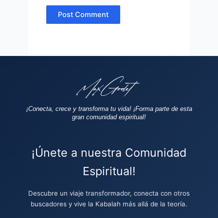
¡Conecta, crece y transforma tu vida!
¡Forma parte de esta
gran comunidad espiritual!
¡Únete a nuestra Comunidad
Espiritual!
Descubre un viaje transformador, conecta con otros
buscadores y vive la Kabalah más allá de la teoría.