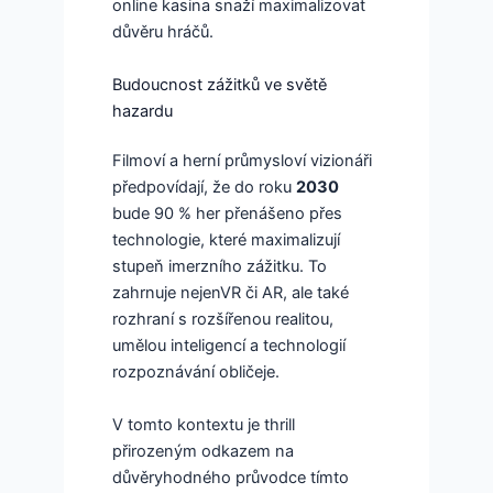
online kasina snaží maximalizovat
důvěru hráčů.
Budoucnost zážitků ve světě
hazardu
Filmoví a herní průmysloví vizionáři
předpovídají, že do roku
2030
bude 90 % her přenášeno přes
technologie, které maximalizují
stupeň imerzního zážitku. To
zahrnuje nejenVR či AR, ale také
rozhraní s rozšířenou realitou,
umělou inteligencí a technologií
rozpoznávání obličeje.
V tomto kontextu je thrill
přirozeným odkazem na
důvěryhodného průvodce tímto