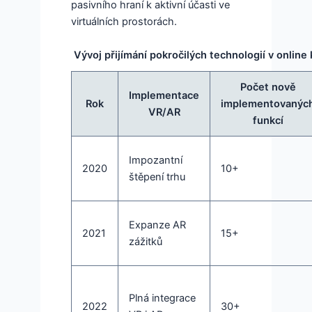
pasivního hraní k aktivní účasti ve
virtuálních prostorách.
Vývoj přijímání pokročilých technologií v onlin
Počet nově
Implementace
Rok
implementovanýc
VR/AR
funkcí
Impozantní
2020
10+
štěpení trhu
Expanze AR
2021
15+
zážitků
Plná integrace
2022
30+