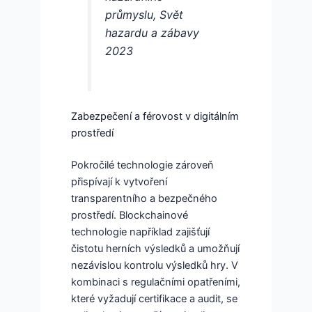
průmyslu,
Svět
hazardu a zábavy
2023
Zabezpečení a férovost v digitálním
prostředí
Pokročilé technologie zároveň
přispívají k vytvoření
transparentního a bezpečného
prostředí. Blockchainové
technologie například zajišťují
čistotu herních výsledků a umožňují
nezávislou kontrolu výsledků hry. V
kombinaci s regulačními opatřeními,
které vyžadují certifikace a audit, se