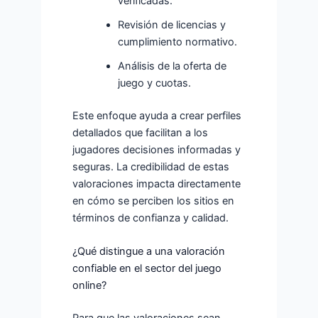
verificadas.
Revisión de licencias y
cumplimiento normativo.
Análisis de la oferta de
juego y cuotas.
Este enfoque ayuda a crear perfiles
detallados que facilitan a los
jugadores decisiones informadas y
seguras. La credibilidad de estas
valoraciones impacta directamente
en cómo se perciben los sitios en
términos de confianza y calidad.
¿Qué distingue a una valoración
confiable en el sector del juego
online?