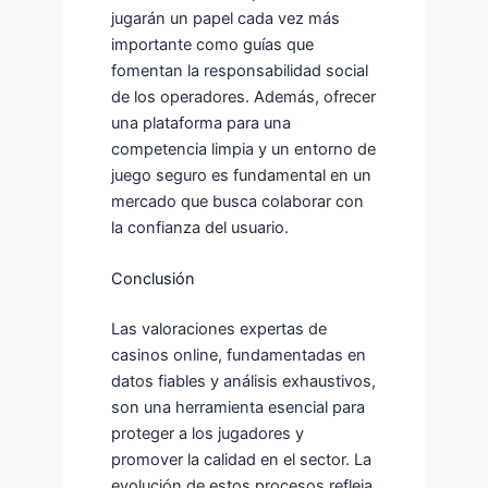
jugarán un papel cada vez más
importante como guías que
fomentan la responsabilidad social
de los operadores. Además, ofrecer
una plataforma para una
competencia limpia y un entorno de
juego seguro es fundamental en un
mercado que busca colaborar con
la confianza del usuario.
Conclusión
Las valoraciones expertas de
casinos online, fundamentadas en
datos fiables y análisis exhaustivos,
son una herramienta esencial para
proteger a los jugadores y
promover la calidad en el sector. La
evolución de estos procesos refleja