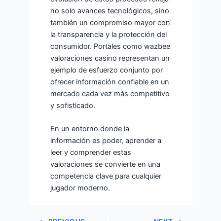
no solo avances tecnológicos, sino
también un compromiso mayor con
la transparencia y la protección del
consumidor. Portales como wazbee
valoraciones casino representan un
ejemplo de esfuerzo conjunto por
ofrecer información confiable en un
mercado cada vez más competitivo
y sofisticado.
En un entorno donde la
información es poder, aprender a
leer y comprender estas
valoraciones se convierte en una
competencia clave para cualquier
jugador moderno.