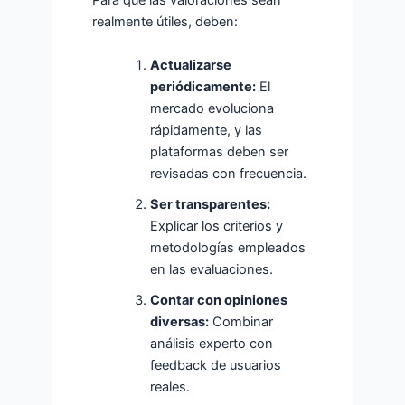
Para que las valoraciones sean
realmente útiles, deben:
Actualizarse
periódicamente:
El
mercado evoluciona
rápidamente, y las
plataformas deben ser
revisadas con frecuencia.
Ser transparentes:
Explicar los criterios y
metodologías empleados
en las evaluaciones.
Contar con opiniones
diversas:
Combinar
análisis experto con
feedback de usuarios
reales.