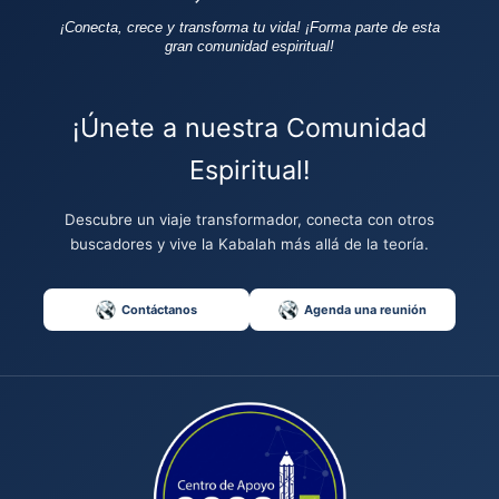
¡Conecta, crece y transforma tu vida!
¡Forma parte de esta
gran comunidad espiritual!
¡Únete a nuestra Comunidad
Espiritual!
Descubre un viaje transformador, conecta con otros
buscadores y vive la Kabalah más allá de la teoría.
Contáctanos
Agenda una reunión