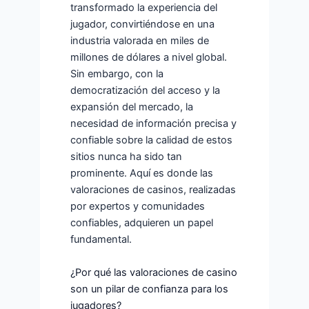
transformado la experiencia del
jugador, convirtiéndose en una
industria valorada en miles de
millones de dólares a nivel global.
Sin embargo, con la
democratización del acceso y la
expansión del mercado, la
necesidad de información precisa y
confiable sobre la calidad de estos
sitios nunca ha sido tan
prominente. Aquí es donde las
valoraciones de casinos, realizadas
por expertos y comunidades
confiables, adquieren un papel
fundamental.
¿Por qué las valoraciones de casino
son un pilar de confianza para los
jugadores?