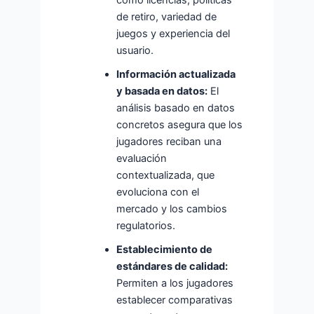
de retiro, variedad de
juegos y experiencia del
usuario.
Información actualizada
y basada en datos:
El
análisis basado en datos
concretos asegura que los
jugadores reciban una
evaluación
contextualizada, que
evoluciona con el
mercado y los cambios
regulatorios.
Establecimiento de
estándares de calidad:
Permiten a los jugadores
establecer comparativas