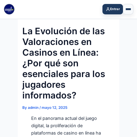
Skip
Entrar
to
content
La Evolución de las
Valoraciones en
Casinos en Línea:
¿Por qué son
esenciales para los
jugadores
informados?
By
admin
/
mayo 12, 2025
En el panorama actual del juego
digital, la proliferación de
plataformas de casino en línea ha