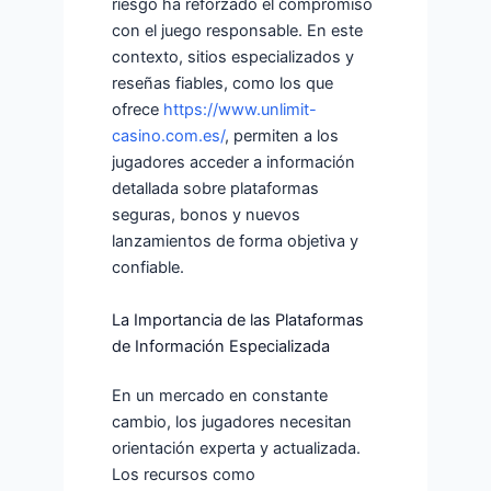
riesgo ha reforzado el compromiso
con el juego responsable. En este
contexto, sitios especializados y
reseñas fiables, como los que
ofrece
https://www.unlimit-
casino.com.es/
, permiten a los
jugadores acceder a información
detallada sobre plataformas
seguras, bonos y nuevos
lanzamientos de forma objetiva y
confiable.
La Importancia de las Plataformas
de Información Especializada
En un mercado en constante
cambio, los jugadores necesitan
orientación experta y actualizada.
Los recursos como