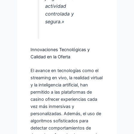
actividad
controlada y
segura.»
Innovaciones Tecnológicas y
Calidad en la Oferta
El avance en tecnologías como el
streaming en vivo, la realidad virtual
y la inteligencia artificial, han
permitido a las plataformas de
casino ofrecer experiencias cada
vez más inmersivas y
personalizadas. Además, el uso de
algoritmos sofisticados para
detectar comportamientos de