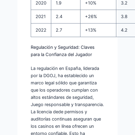
2020
1.9
+10%
3.2
2021
2.4
+26%
3.8
2022
2.7
+13%
4.2
Regulación y Seguridad: Claves
para la Confianza del Jugador
La regulación en España, liderada
por la DGOJ, ha establecido un
marco legal sólido que garantiza
que los operadores cumplan con
altos estándares de seguridad,
Juego responsable y transparencia.
La licencia dede permisos y
auditorías continuas aseguran que
los casinos en línea ofrecen un
entorno confiable. Esto ha