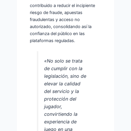
contribuido a reducir el incipiente
riesgo de fraude, apuestas
fraudulentas y acceso no
autorizado, consolidando así la
confianza del público en las
plataformas reguladas.
«No solo se trata
de cumplir con la
legislación, sino de
elevar la calidad
del servicio y la
protección del
jugador,
convirtiendo la
experiencia de
juego en una