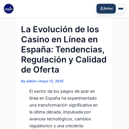
Skip
Entrar
to
content
La Evolución de los
Casino en Línea en
España: Tendencias,
Regulación y Calidad
de Oferta
By
admin
/
mayo 12, 2025
El sector de los juegos de azar en
línea en España ha experimentado
una transformación significativa en
la última década, impulsada por
avances tecnológicos, cambios
regulatorios y una creciente