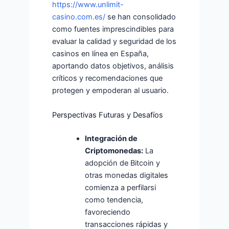
https://www.unlimit-
casino.com.es/
se han consolidado
como fuentes imprescindibles para
evaluar la calidad y seguridad de los
casinos en línea en España,
aportando datos objetivos, análisis
críticos y recomendaciones que
protegen y empoderan al usuario.
Perspectivas Futuras y Desafíos
Integración de
Criptomonedas:
La
adopción de Bitcoin y
otras monedas digitales
comienza a perfilarsi
como tendencia,
favoreciendo
transacciones rápidas y