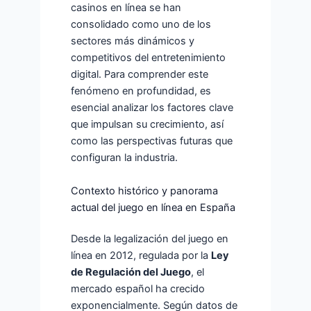
casinos en línea se han
consolidado como uno de los
sectores más dinámicos y
competitivos del entretenimiento
digital. Para comprender este
fenómeno en profundidad, es
esencial analizar los factores clave
que impulsan su crecimiento, así
como las perspectivas futuras que
configuran la industria.
Contexto histórico y panorama
actual del juego en línea en España
Desde la legalización del juego en
línea en 2012, regulada por la
Ley
de Regulación del Juego
, el
mercado español ha crecido
exponencialmente. Según datos de