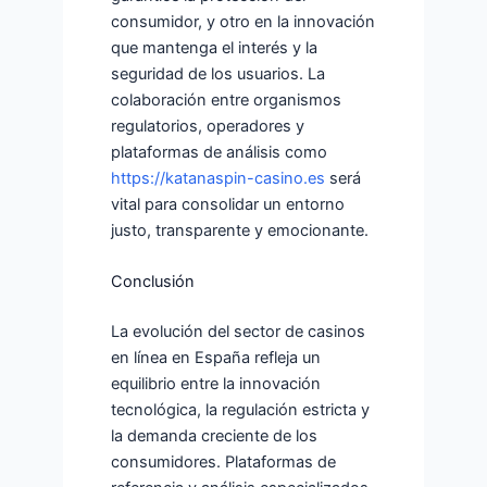
consumidor, y otro en la innovación
que mantenga el interés y la
seguridad de los usuarios. La
colaboración entre organismos
regulatorios, operadores y
plataformas de análisis como
https://katanaspin-casino.es
será
vital para consolidar un entorno
justo, transparente y emocionante.
Conclusión
La evolución del sector de casinos
en línea en España refleja un
equilibrio entre la innovación
tecnológica, la regulación estricta y
la demanda creciente de los
consumidores. Plataformas de