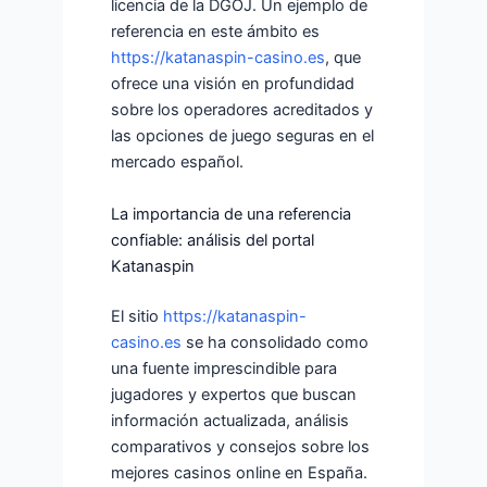
licencia de la DGOJ. Un ejemplo de
referencia en este ámbito es
https://katanaspin-casino.es
, que
ofrece una visión en profundidad
sobre los operadores acreditados y
las opciones de juego seguras en el
mercado español.
La importancia de una referencia
confiable: análisis del portal
Katanaspin
El sitio
https://katanaspin-
casino.es
se ha consolidado como
una fuente imprescindible para
jugadores y expertos que buscan
información actualizada, análisis
comparativos y consejos sobre los
mejores casinos online en España.