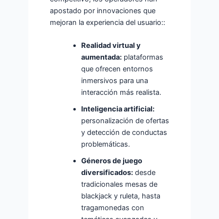
apostado por innovaciones que
mejoran la experiencia del usuario::
Realidad virtual y
aumentada:
plataformas
que ofrecen entornos
inmersivos para una
interacción más realista.
Inteligencia artificial:
personalización de ofertas
y detección de conductas
problemáticas.
Géneros de juego
diversificados:
desde
tradicionales mesas de
blackjack y ruleta, hasta
tragamonedas con