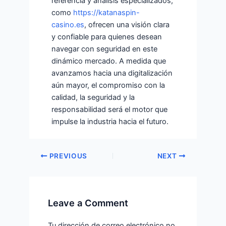
referencia y análisis especializados,
como
https://katanaspin-
casino.es
, ofrecen una visión clara
y confiable para quienes desean
navegar con seguridad en este
dinámico mercado. A medida que
avanzamos hacia una digitalización
aún mayor, el compromiso con la
calidad, la seguridad y la
responsabilidad será el motor que
impulse la industria hacia el futuro.
PREVIOUS
NEXT
Leave a Comment
Tu dirección de correo electrónico no