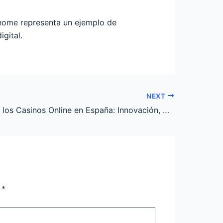
 home representa un ejemplo de
igital.
NEXT
El Futuro de los Casinos Online en España: Innovación, Seguridad y Regulación
n
*