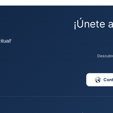
¡Únete 
tual!
Descubre
Con