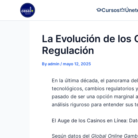
Skip
Cursos
Únet
to
content
La Evolución de los 
Regulación
By
admin
/
mayo 12, 2025
En la última década, el panorama del
tecnológicos, cambios regulatorios y
pasado de ser una opción marginal a 
análisis riguroso para entender sus t
El Auge de los Casinos en Línea: Da
Según datos del
Global Online Gamb