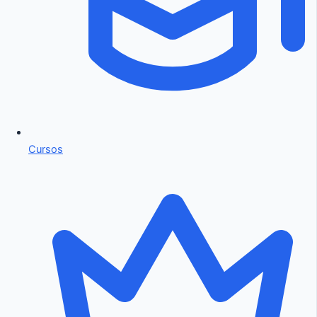
Cursos