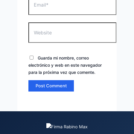
Website
Guarda mi nombre, correo
electrónico y web en este navegador
para la próxima vez que comente.