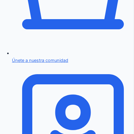
Únete a nuestra comunidad