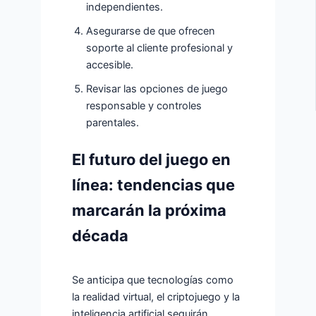
independientes.
Asegurarse de que ofrecen
soporte al cliente profesional y
accesible.
Revisar las opciones de juego
responsable y controles
parentales.
El futuro del juego en
línea: tendencias que
marcarán la próxima
década
Se anticipa que tecnologías como
la realidad virtual, el criptojuego y la
inteligencia artificial seguirán