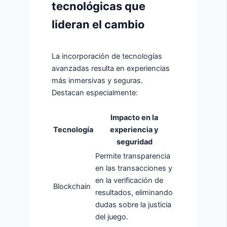
tecnológicas que
lideran el cambio
La incorporación de tecnologías
avanzadas resulta en experiencias
más inmersivas y seguras.
Destacan especialmente:
Impacto en la
Tecnología
experiencia y
seguridad
Permite transparencia
en las transacciones y
en la verificación de
Blockchain
resultados, eliminando
dudas sobre la justicia
del juego.