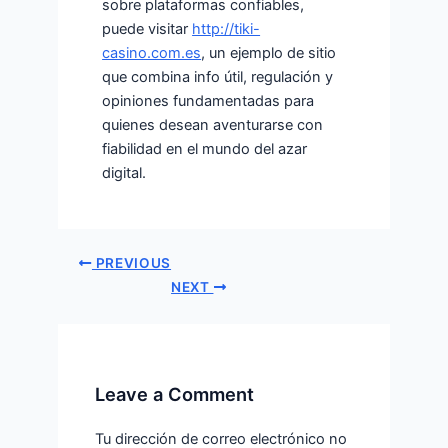
sobre plataformas confiables,
puede visitar
http://tiki-
casino.com.es
, un ejemplo de sitio
que combina info útil, regulación y
opiniones fundamentadas para
quienes desean aventurarse con
fiabilidad en el mundo del azar
digital.
PREVIOUS
NEXT
Leave a Comment
Tu dirección de correo electrónico no