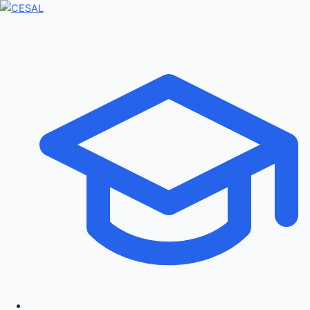
Skip
to
content