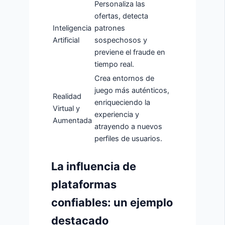
Personaliza las
ofertas, detecta
Inteligencia
patrones
Artificial
sospechosos y
previene el fraude en
tiempo real.
Crea entornos de
juego más auténticos,
Realidad
enriqueciendo la
Virtual y
experiencia y
Aumentada
atrayendo a nuevos
perfiles de usuarios.
La influencia de
plataformas
confiables: un ejemplo
destacado