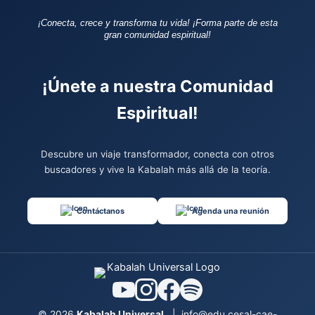
¡Conecta, crece y transforma tu vida!
¡Forma parte de esta
gran comunidad espiritual!
¡Únete a nuestra Comunidad
Espiritual!
Descubre un viaje transformador, conecta con otros
buscadores y vive la Kabalah más allá de la teoría.
Contáctanos
Agenda una reunión
© 2026
Kabalah Universal
.
|
info@edu.cesal-cae-