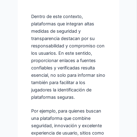
Dentro de este contexto,
plataformas que integran altas
medidas de seguridad y
transparencia destacan por su
responsabilidad y compromiso con
los usuarios. En este sentido,
proporcionar enlaces a fuentes
confiables y verificadas resulta
esencial, no solo para informar sino
también para facilitar a los
jugadores la identificación de
plataformas seguras.
Por ejemplo, para quienes buscan
una plataforma que combine
seguridad, innovación y excelente
experiencia de usuario, sitios como