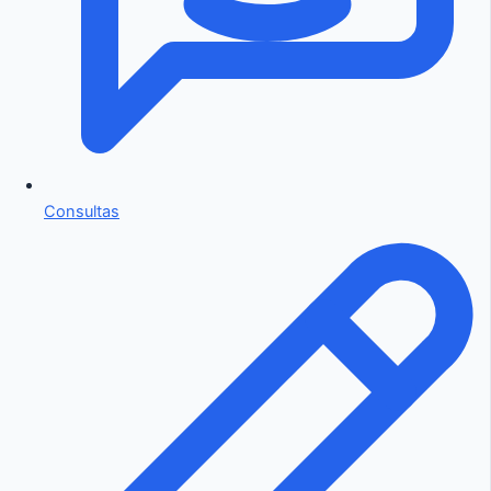
Consultas