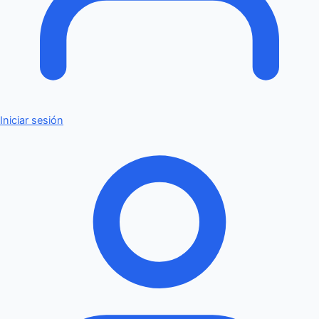
Iniciar sesión