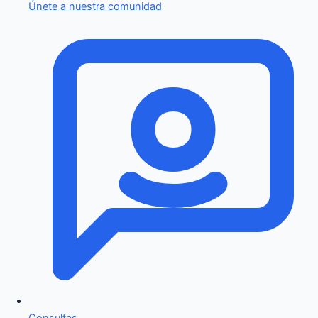
Únete a nuestra comunidad
Consultas