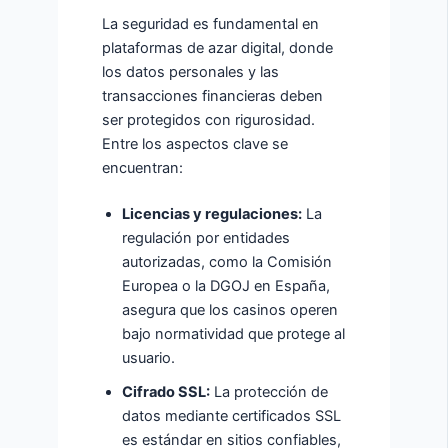
La seguridad es fundamental en
plataformas de azar digital, donde
los datos personales y las
transacciones financieras deben
ser protegidos con rigurosidad.
Entre los aspectos clave se
encuentran:
Licencias y regulaciones:
La
regulación por entidades
autorizadas, como la Comisión
Europea o la DGOJ en España,
asegura que los casinos operen
bajo normatividad que protege al
usuario.
Cifrado SSL:
La protección de
datos mediante certificados SSL
es estándar en sitios confiables,