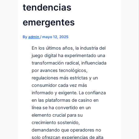
tendencias
emergentes
By
admin
/
mayo 12, 2025
En los últimos años, la industria del
juego digital ha experimentado una
transformación radical, influenciada
por avances tecnológicos,
regulaciones más estrictas y un
consumidor cada vez más
informado y exigente. La confianza
en las plataformas de casino en
línea se ha convertido en un
elemento crucial para su
crecimiento sostenido,
demandando que operadores no
solo ofrezcan experiencias de alta