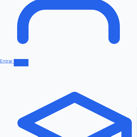
Entrar