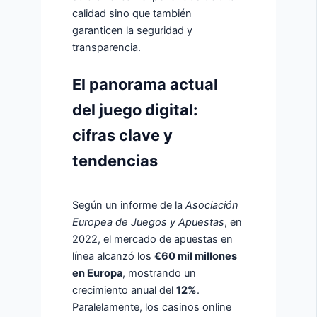
calidad sino que también
garanticen la seguridad y
transparencia.
El panorama actual
del juego digital:
cifras clave y
tendencias
Según un informe de la
Asociación
Europea de Juegos y Apuestas
, en
2022, el mercado de apuestas en
línea alcanzó los
€60 mil millones
en Europa
, mostrando un
crecimiento anual del
12%
.
Paralelamente, los casinos online