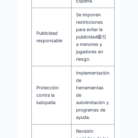
España.
Se imponen
restricciones
para evitar la
Publicidad
publicidad吸引
responsable
a menores y
jugadores en
riesgo.
Implementación
de
Protección
herramientas
contra la
de
ludopatía
autolimitación y
programas de
ayuda.
Revisión