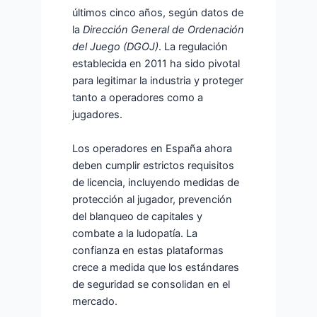
últimos cinco años, según datos de
la
Dirección General de Ordenación
del Juego (DGOJ)
. La regulación
establecida en 2011 ha sido pivotal
para legitimar la industria y proteger
tanto a operadores como a
jugadores.
Los operadores en España ahora
deben cumplir estrictos requisitos
de licencia, incluyendo medidas de
protección al jugador, prevención
del blanqueo de capitales y
combate a la ludopatía. La
confianza en estas plataformas
crece a medida que los estándares
de seguridad se consolidan en el
mercado.