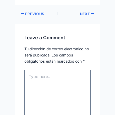
PREVIOUS
NEXT
Leave a Comment
Tu dirección de correo electrónico no
será publicada.
Los campos
obligatorios están marcados con
*
Type
here..