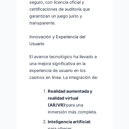
seguro, con licencia oficial y
certificaciones de auditoría que
garantizan un juego justo y
transparente.
Innovación y Experiencia del
Usuario
El avance tecnológico ha llevado a
una mejora significativa en la
experiencia de usuario en los
casinos en línea. La integración de:
Realidad aumentada y
realidad virtual
(AR/VR):
para una
inmersión más completa.
Inteligencia artificial:
para ofrecer