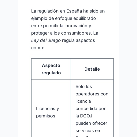
La regulación en España ha sido un
ejemplo de enfoque equilibrado
entre permitir la innovación y
proteger a los consumidores. La
Ley del Juego
regula aspectos
como:
Aspecto
Detalle
regulado
Solo los
operadores con
licencia
Licencias y
concedida por
permisos
la DGOJ
pueden ofrecer
servicios en