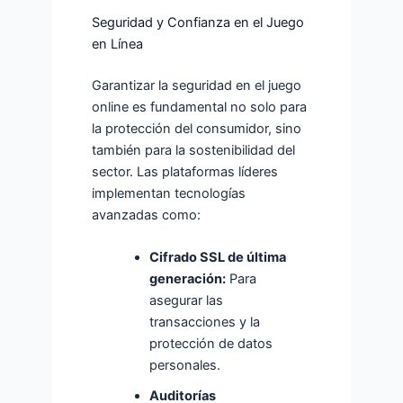
Seguridad y Confianza en el Juego
en Línea
Garantizar la seguridad en el juego
online es fundamental no solo para
la protección del consumidor, sino
también para la sostenibilidad del
sector. Las plataformas líderes
implementan tecnologías
avanzadas como:
Cifrado SSL de última
generación:
Para
asegurar las
transacciones y la
protección de datos
personales.
Auditorías