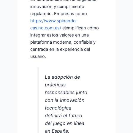
innovación y cumplimiento
regulatorio. Empresas como
https://www.spinando-
casino.com.es/
ejemplifican cómo
integrar estos valores en una
plataforma moderna, confiable y
centrada en la experiencia del
usuario.
La adopción de
prácticas
responsables junto
con la innovación
tecnológica
definirá el futuro
del juego en línea
en España,