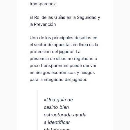
transparencia.
El Rol de las Guías en la Seguridad y
la Prevención
Uno de los principales desafíos en
el sector de apuestas en línea es la
protección del jugador. La
presencia de sitios no regulados o
poco transparentes puede derivar
en riesgos económicos y riesgos
para la integridad del jugador.
«Una guía de
casino bien
estructurada ayuda
a identificar
plataformas