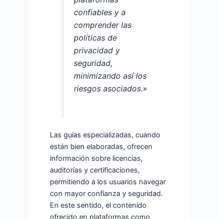
confiables y a
comprender las
políticas de
privacidad y
seguridad,
minimizando así los
riesgos asociados.»
Las guías especializadas, cuando
están bien elaboradas, ofrecen
información sobre licencias,
auditorías y certificaciones,
permitiendo a los usuarios navegar
con mayor confianza y seguridad.
En este sentido, el contenido
ofrecido en plataformas como