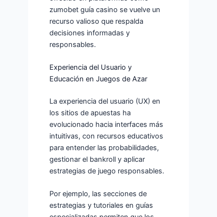
zumobet guía casino se vuelve un
recurso valioso que respalda
decisiones informadas y
responsables.
Experiencia del Usuario y
Educación en Juegos de Azar
La experiencia del usuario (UX) en
los sitios de apuestas ha
evolucionado hacia interfaces más
intuitivas, con recursos educativos
para entender las probabilidades,
gestionar el bankroll y aplicar
estrategias de juego responsables.
Por ejemplo, las secciones de
estrategias y tutoriales en guías