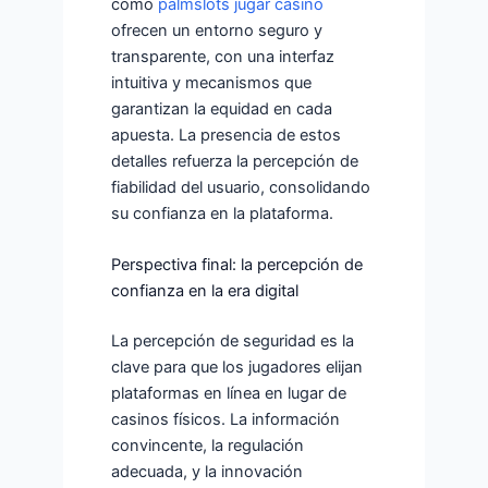
como
palmslots jugar casino
ofrecen un entorno seguro y
transparente, con una interfaz
intuitiva y mecanismos que
garantizan la equidad en cada
apuesta. La presencia de estos
detalles refuerza la percepción de
fiabilidad del usuario, consolidando
su confianza en la plataforma.
Perspectiva final: la percepción de
confianza en la era digital
La percepción de seguridad es la
clave para que los jugadores elijan
plataformas en línea en lugar de
casinos físicos. La información
convincente, la regulación
adecuada, y la innovación