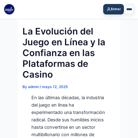
Skip
Entrar
to
content
La Evolución del
Juego en Línea y la
Confianza en las
Plataformas de
Casino
By
admin
/
mayo 12, 2025
En las últimas décadas, la industria
del juego en línea ha
experimentado una transformación
radical. Desde sus humildes inicios
hasta convertirse en un sector
multibillonario con millones de