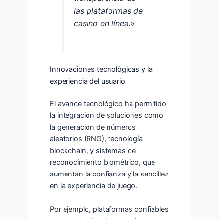
las plataformas de
casino en línea.»
Innovaciones tecnológicas y la
experiencia del usuario
El avance tecnológico ha permitido
la integración de soluciones como
la generación de números
aleatorios (RNG), tecnología
blockchain, y sistemas de
reconocimiento biométrico, que
aumentan la confianza y la sencillez
en la experiencia de juego.
Por ejemplo, plataformas confiables