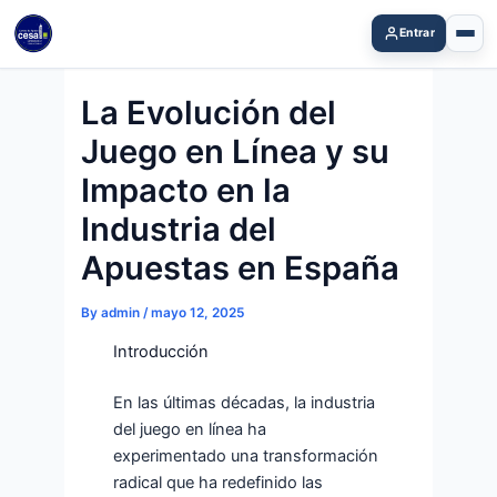
Skip
Entrar
to
content
La Evolución del
Juego en Línea y su
Impacto en la
Industria del
Apuestas en España
By
admin
/
mayo 12, 2025
Introducción
En las últimas décadas, la industria
del juego en línea ha
experimentado una transformación
radical que ha redefinido las