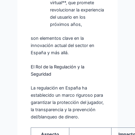
virtual**, que promete
revolucionar la experiencia
del usuario en los
próximos años,
son elementos clave en la
innovación actual del sector en
España y más allá.
El Rol de la Regulación y la
Seguridad
La regulación en España ha
establecido un marco riguroso para
garantizar la protección del jugador,
la transparencia y la prevención
del/blanqueo de dinero.
Aspecto
Impacto