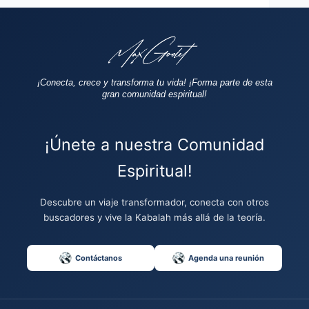
¡Conecta, crece y transforma tu vida!
¡Forma parte de esta
gran comunidad espiritual!
¡Únete a nuestra Comunidad
Espiritual!
Descubre un viaje transformador, conecta con otros
buscadores y vive la Kabalah más allá de la teoría.
Contáctanos
Agenda una reunión