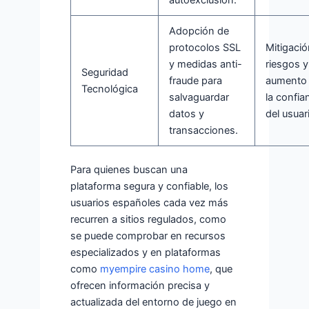
autoexclusión.
Adopción de
protocolos SSL
Mitigació
y medidas anti-
riesgos y
Seguridad
fraude para
aumento
Tecnológica
salvaguardar
la confia
datos y
del usuar
transacciones.
Para quienes buscan una
plataforma segura y confiable, los
usuarios españoles cada vez más
recurren a sitios regulados, como
se puede comprobar en recursos
especializados y en plataformas
como
myempire casino home
, que
ofrecen información precisa y
actualizada del entorno de juego en