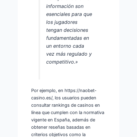
información son
esenciales para que
los jugadores
tengan decisiones
fundamentadas en
un entorno cada
vez más regulado y
competitivo.»
Por ejemplo, en https://naobet-
casino.es/, los usuarios pueden
consultar rankings de casinos en
línea que cumplen con la normativa
vigente en España, además de
obtener reseñas basadas en
criterios objetivos como la