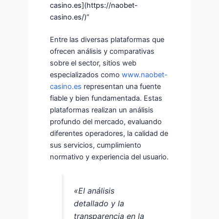
casino.es](https://naobet-
casino.es/)”
Entre las diversas plataformas que
ofrecen análisis y comparativas
sobre el sector, sitios web
especializados como
www.naobet-
casino.es
representan una fuente
fiable y bien fundamentada. Estas
plataformas realizan un análisis
profundo del mercado, evaluando
diferentes operadores, la calidad de
sus servicios, cumplimiento
normativo y experiencia del usuario.
«El análisis
detallado y la
transparencia en la