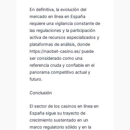
En definitiva, la evolución del
mercado en línea en España
requiere una vigilancia constante de
las regulaciones y la participación
activa de recursos especializados y
plataformas de análisis, donde
https://naobet-casino.es/ puede
ser considerado como una
referencia cruda y confiable en el
panorama competitivo actual y
futuro.
Conclusión
El sector de los casinos en línea en
España sigue su trayecto de
crecimiento sustentado en un
marco regulatorio sólido y en la