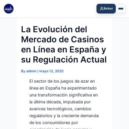
Skip
Entrar
to
content
La Evolución del
Mercado de Casinos
en Línea en España y
su Regulación Actual
By
admin
/
mayo 12, 2025
El sector de los juegos de azar en
línea en España ha experimentado
una transformación significativa en
la última década, impulsada por
avances tecnológicos, cambios
regulatorios y la creciente demanda
de los consumidores por