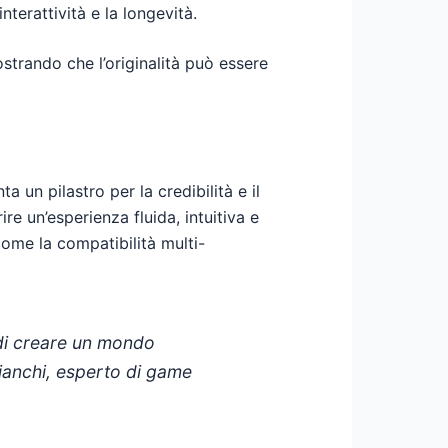
terattività e la longevità.
trando che l’originalità può essere
 un pilastro per la credibilità e il
e un’esperienza fluida, intuitiva e
come la compatibilità multi-
 di creare un mondo
Bianchi, esperto di game