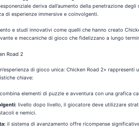
esponenziale deriva dall’aumento della penetrazione degli 
enza di esperienze immersive e coinvolgenti.
talento e studi innovativi come quelli che hanno creato Chi
tivante e meccaniche di gioco che fidelizzano a lungo termi
ken Road 2
esperienza di gioco unica: Chicken Road 2» rappresenti u
istiche chiave:
 combina elementi di puzzle e avventura con una grafica ca
lgenti:
livello dopo livello, il giocatore deve utilizzare str
stacoli e nemici.
ta:
il sistema di avanzamento offre ricompense significative