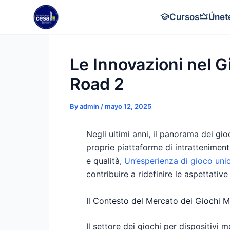
Skip
Cursos
Únet
to
content
Le Innovazioni nel G
Road 2
By
admin
/
mayo 12, 2025
Negli ultimi anni, il panorama dei gi
proprie piattaforme di intrattenimento
e qualità,
Un’esperienza di gioco uni
contribuire a ridefinire le aspettativ
Il Contesto del Mercato dei Giochi M
Il settore dei giochi per dispositivi 