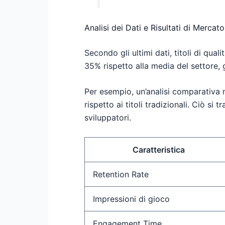
Analisi dei Dati e Risultati di Mercato
Secondo gli ultimi dati, titoli di q
35% rispetto alla media del settore, 
Per esempio, un’analisi comparativa
rispetto ai titoli tradizionali. Ciò s
sviluppatori.
Caratteristica
Retention Rate
Impressioni di gioco
Engagement Time