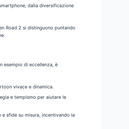
smartphone, dalla diversificazione
cken Road 2 si distinguono puntando
ne.
n esempio di eccellenza, è
rtoon vivace e dinamica.
ategia e tempismo per aiutare le
 e sfide su misura, incentivando la