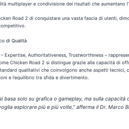
tà multiplayer e condivisione dei risultati che aumentano l’in
en Road 2 di conquistare una vasta fascia di utenti, dimos
competitivo.
co di Qualità
 – Expertise, Authoritativeness, Trustworthiness – rappresenta
e Chicken Road 2 si distingue grazie alla capacità di offrir
tandard qualitativi che coinvolgono anche aspetti tecnici, 
oni e l’equilibrio tra sfida e divertimento.
si basa solo su grafica o gameplay, ma sulla capacità
oglia esplorare più e più volte,” afferma il Dr. Marco 