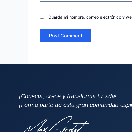
Guarda mi nombre, correo electrónico y w
¡Conecta, crece y transforma tu vida!
¡Forma parte de esta gran comunidad espiri