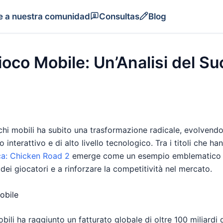
e a nuestra comunidad
Consultas
Blog
ioco Mobile: Un’Analisi del S
ochi mobili ha subito una trasformazione radicale, evolvend
 interattivo e di alto livello tecnologico. Tra i titoli che ha
ca: Chicken Road 2
emerge come un esempio emblematico d
e dei giocatori e a rinforzare la competitività nel mercato.
obile
mobili ha raggiunto un fatturato globale di oltre
100 miliardi 