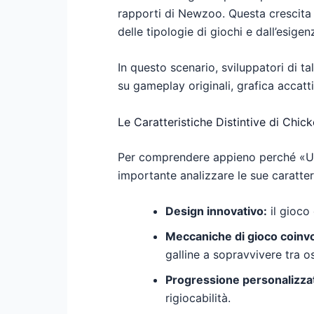
rapporti di Newzoo. Questa crescita 
delle tipologie di giochi e dall’esig
In questo scenario, sviluppatori di 
su gameplay originali, grafica accat
Le Caratteristiche Distintive di Chic
Per comprendere appieno perché «Un’
importante analizzare le sue caratter
Design innovativo:
il gioco
Meccaniche di gioco coinvo
galline a sopravvivere tra o
Progressione personalizza
rigiocabilità.