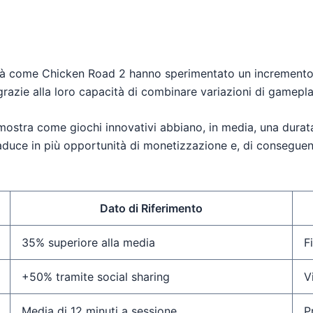
ualità come Chicken Road 2 hanno sperimentato un incremento
grazie alla loro capacità di combinare variazioni di gamepl
 mostra come giochi innovativi abbiano, in media, una dura
i traduce in più opportunità di monetizzazione e, di consegue
Dato di Riferimento
35% superiore alla media
F
+50% tramite social sharing
V
Media di 12 minuti a sessione
P