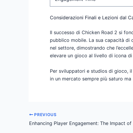
Considerazioni Finali e Lezioni dal 
Il successo di Chicken Road 2 si fond
pubblico mobile. La sua capacità di 
nel settore, dimostrando che l’eccel
elevare un gioco al livello di icona di
Per sviluppatori e studios di gioco, i
in un mercato sempre più saturo ma 
PREVIOUS