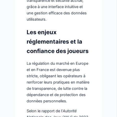
transparence et sécurité accrue,
grâce à une interface intuitive et
une gestion efficace des données
utilisateurs.
Les enjeux
réglementaires et la
confiance des joueurs
La régulation du marché en Europe
et en France est devenue plus
stricte, obligeant les opérateurs à
renforcer leurs pratiques en matière
de transparence, de lutte contre la
dépendance et de protection des
données personnelles.
Selon le rapport de l’
Autorité