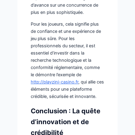
d’avance sur une concurrence de
plus en plus sophistiquée.
Pour les joueurs, cela signifie plus
de confiance et une expérience de
jeu plus sûre. Pour les
professionnels du secteur, il est
essentiel d’investir dans la
recherche technologique et la
conformité réglementaire, comme
le démontre l’exemple de
http://playzini-casino.fr
, qui allie ces
éléments pour une plateforme
crédible, sécurisée et innovante.
Conclusion : La quête
d’innovation et de
crédibilité