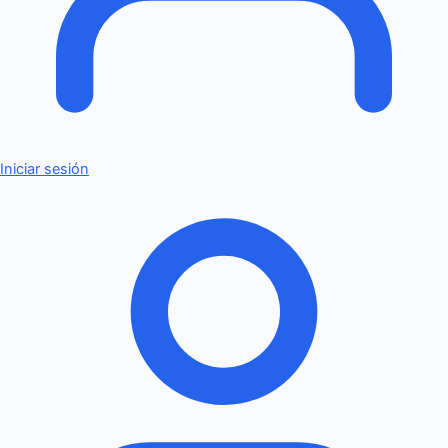
Iniciar sesión