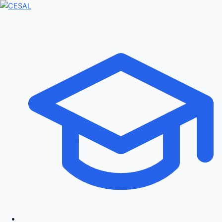
Skip
to
content