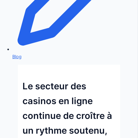
Blog
Le secteur des
casinos en ligne
continue de croître à
un rythme soutenu,