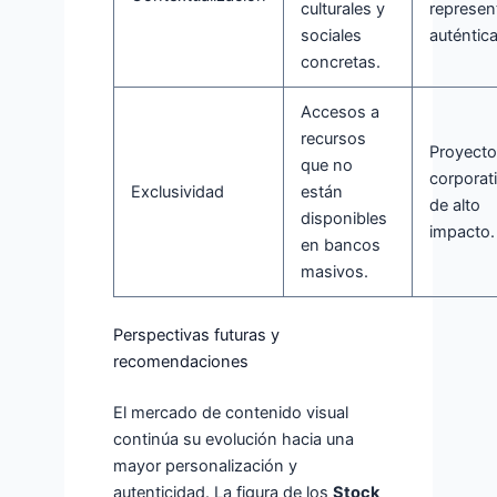
culturales y
represen
sociales
auténtica
concretas.
Accesos a
recursos
Proyect
que no
corporat
Exclusividad
están
de alto
disponibles
impacto.
en bancos
masivos.
Perspectivas futuras y
recomendaciones
El mercado de contenido visual
continúa su evolución hacia una
mayor personalización y
autenticidad. La figura de los
Stock