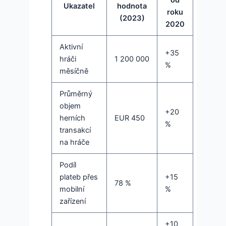
od
Ukazatel
hodnota
roku
(2023)
2020
Aktivní
+35
hráči
1 200 000
%
měsíčně
Průměrný
objem
+20
herních
EUR 450
%
transakcí
na hráče
Podíl
plateb přes
+15
78 %
mobilní
%
zařízení
+10