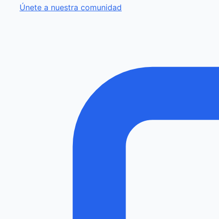
Únete a nuestra comunidad