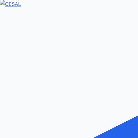
Skip
to
content