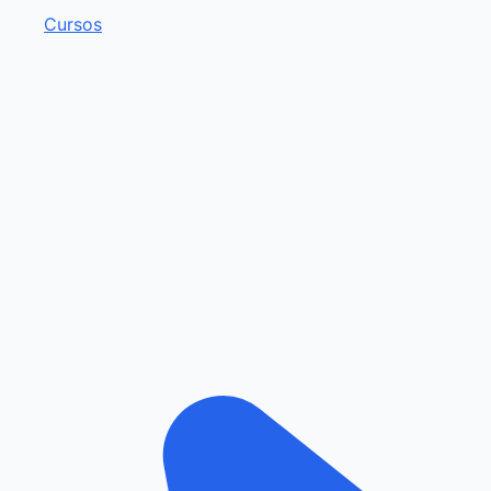
Cursos